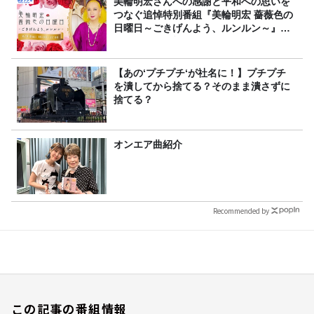
美輪明宏さんへの感謝と平和への思いを
つなぐ追悼特別番組『美輪明宏 薔薇色の
日曜日～ごきげんよう、ルンルン～』
8/9（日）16時放送
【あの‘プチプチ‘が社名に！】プチプチ
を潰してから捨てる？そのまま潰さずに
捨てる？
オンエア曲紹介
Recommended by
この記事の番組情報