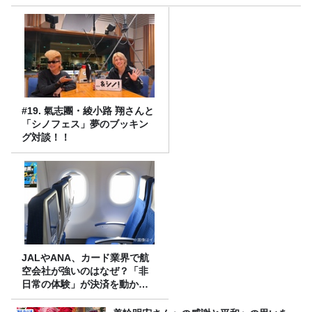
#19. 氣志團・綾小路 翔さんと
「シノフェス」夢のブッキン
グ対談！！
JALやANA、カード業界で航
空会社が強いのはなぜ？「非
日常の体験」が決済を動かす
理由