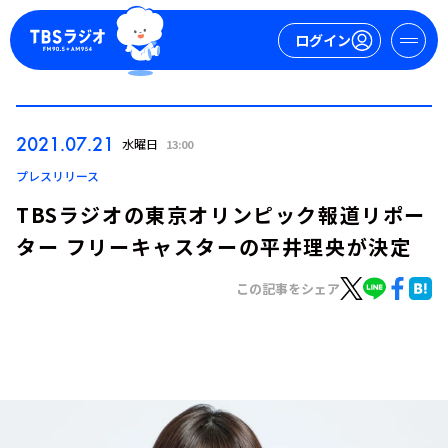
ログイン
マイページ
2021.07.21
水曜日
13:00
新規会員登録
ログイン
プレスリリース
TBSラジオの東京オリンピック報道リポー
ター フリーキャスターの平井理央が決定
この記事をシェア
今日の番組表
週間番組表
トピックス
TBS Podcast