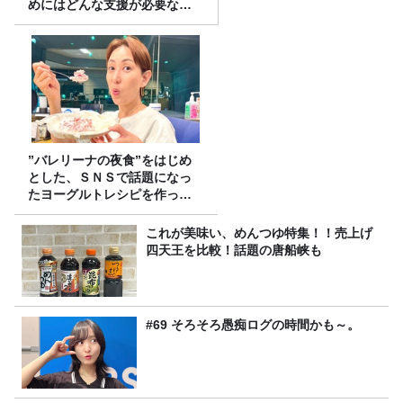
めにはどんな支援が必要なの
か
”バレリーナの夜食”をはじめ
とした、ＳＮＳで話題になっ
たヨーグルトレシピを作って
みた！
これが美味い、めんつゆ特集！！売上げ
四天王を比較！話題の唐船峡も
#69 そろそろ愚痴ログの時間かも～。