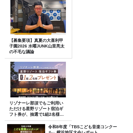
【募集要項】真夏の大喜利甲
子園2026 水曜JUNK山里亮太
の不毛な議論
リゾナーレ那須でもご利用い
ただける星野リゾート宿泊ギ
フト券が、抽選で1組2名様に
プレゼント！
令和8年度「TBSこども音楽コンクー
ル」横浜地区大会レポート