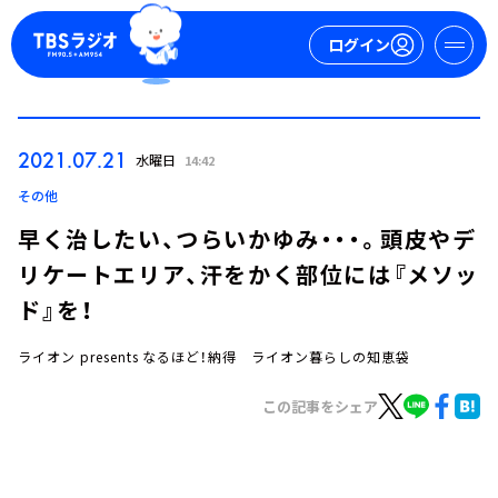
ログイン
マイページ
2021.07.21
水曜日
14:42
新規会員登録
ログイン
その他
早く治したい、つらいかゆみ・・・。頭皮やデ
リケートエリア、汗をかく部位には『メソッ
ド』を！
ライオン presents なるほど！納得 ライオン暮らしの知恵袋
今日の番組表
この記事をシェア
週間番組表
トピックス
TBS Podcast