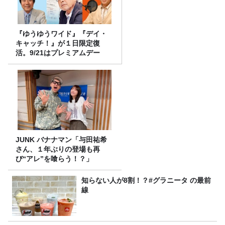
『ゆうゆうワイド』『デイ・
キャッチ！』が１日限定復
活。9/21はプレミアムデー
JUNK バナナマン「与田祐希
さん、１年ぶりの登場も再
び“アレ”を喰らう！？」
知らない人が8割！？#グラニータ の最前
線