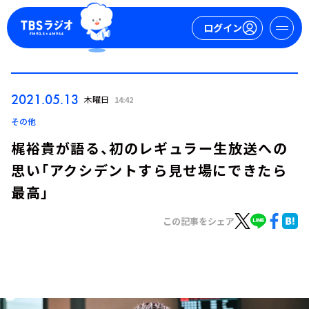
ログイン
マイページ
2021.05.13
木曜日
14:42
新規会員登録
ログイン
その他
梶裕貴が語る、初のレギュラー生放送への
思い「アクシデントすら見せ場にできたら
最高」
この記事をシェア
今日の番組表
週間番組表
トピックス
TBS Podcast