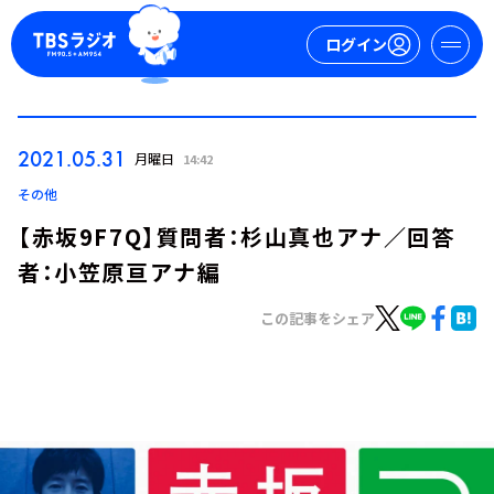
ログイン
マイページ
2021.05.31
月曜日
14:42
新規会員登録
ログイン
その他
【赤坂9F7Q】質問者：杉山真也アナ／回答
者：小笠原亘アナ編
この記事をシェア
今日の番組表
週間番組表
トピックス
TBS Podcast