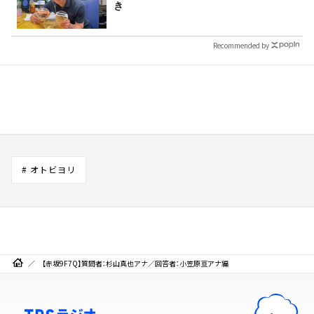
き
Recommended by
# オトビヨリ
【赤坂9F7Q】質問者：杉山真也アナ／回答者：小笠原亘アナ編