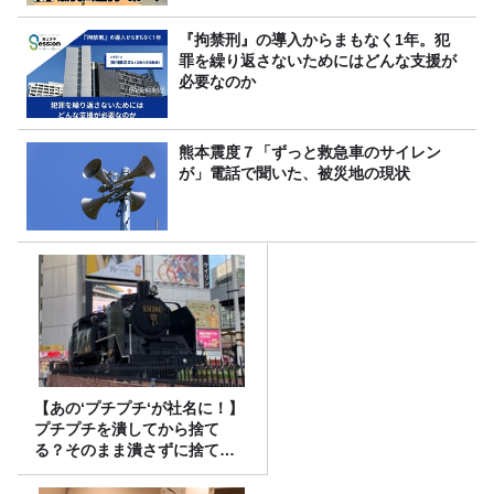
『拘禁刑』の導入からまもなく1年。犯
罪を繰り返さないためにはどんな支援が
必要なのか
熊本震度７「ずっと救急車のサイレン
が」電話で聞いた、被災地の現状
【あの‘プチプチ‘が社名に！】
プチプチを潰してから捨て
る？そのまま潰さずに捨て
る？