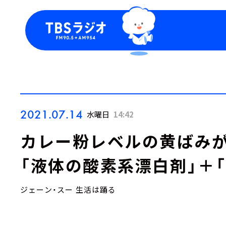
今日の番組表
トピッ
週間番組表
TBS
Podca
お知ら
2021.07.14
水曜日
14:42
カレー粉レベルの黄ばみが
「液体の酸素系漂白剤」＋「
ジェーン・スー 生活は踊る