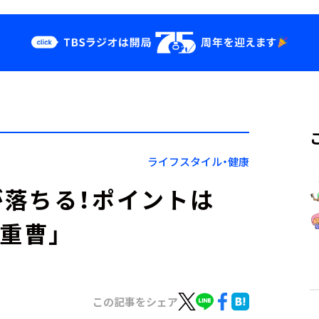
クス
イベント・グッ
ズ
st
YouTube
せ
会社情報
ライフスタイル・健康
落ちる！ポイントは
重曹」
この記事をシェア