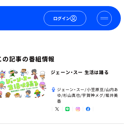
ログイン
この記事の番組情報
ジェーン・スー 生活は踊る
ジェーン・スー/小笠原亘/山内あ
ゆ/杉山真也/宇賀神メグ/堀井美
香