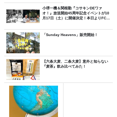
小堺一機＆関根勤『コサキンDEワァ
オ！』放送開始45周年記念イベントが10
月17日（土）に開催決定！本日よりFC先
行受付スタート！
「Sunday Heavens」販売開始！
【六条大麦、二条大麦】意外と知らない
『麦茶』飲み比べてみた！