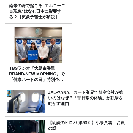
南米の海で起こる”エルニーニ
ョ現象”はなぜ日本に影響す
る？【気象予報士が解説】
TBSラジオ『大島由香里
BRAND-NEW MORNING』で
「健康ハートの日」特別企画
を8/10（月）に放送
JALやANA、カード業界で航空会社が強
いのはなぜ？「非日常の体験」が決済を
動かす理由
【朗読のヒロバ 第93回】小泉八雲「お貞
の話」