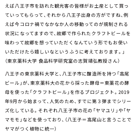
えば八王子市を訪れた観光客の皆様がお土産として買っ
ていってもらって、それから八王子出身の方がですね、例
えば今コロナ禍でなかなか人の移動ってのが規制される
状況になってますので、故郷で作られたクラフトビールを
味わって故郷を想っていただくなんていう形でもお使い
いただけたら嬉しいなというふうに考えております。」
（東京薬科大学 食品科学研究室の志賀靖弘教授さん）
八王子の東京薬科大学と、八王子市に醸造所を持つ「高尾
ビール」が、東京薬科大の花から採った酵母＝東薬花の酵
母を使った「クラフトビール」を作るプロジェクト。2019
年9月から始まって、人気のため、すでに第３弾までシリー
ズ化している。それぞれ八王子市の花の「ヤマユリ」や「ヤ
マモモ」などを使っており、（八王子＝高尾山と言うことで
ヤマがつく植物に統一）