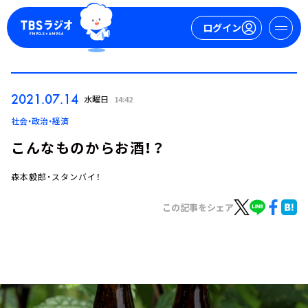
ログイン
マイページ
2021.07.14
水曜日
14:42
新規会員登録
ログイン
社会・政治・経済
こんなものからお酒！？
森本毅郎・スタンバイ！
この記事をシェア
今日の番組表
週間番組表
トピックス
TBS Podcast