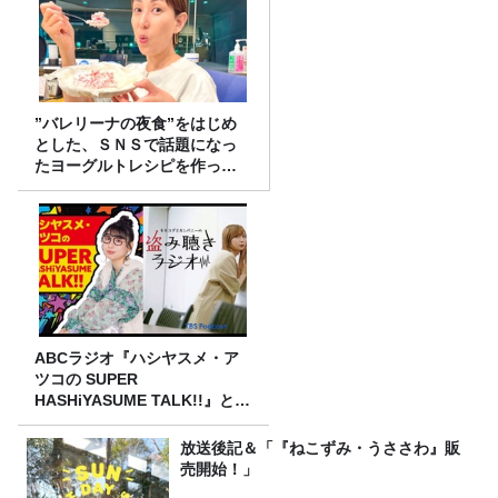
”バレリーナの夜食”をはじめ
とした、ＳＮＳで話題になっ
たヨーグルトレシピを作って
みた！
ABCラジオ『ハシヤスメ・ア
ツコの SUPER
HASHiYASUME TALK!!』と
TBS Podcast『モモコグミカ
ンパニーの盗み聴きラジオ』
放送後記＆「『ねこずみ・うささわ』販
が局を超えて初コラボレーシ
売開始！」
ョン！