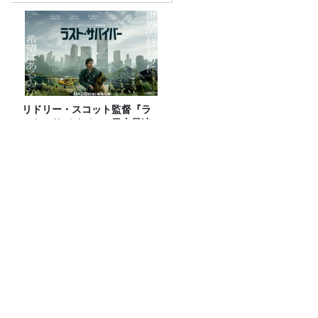
リドリー・スコット監督『ラ
スト・サバイバー』日本最速
IMAXプレミアに、アトロクリ
スナー60名をご招待！
『おぎやはぎのメガネびいき』20周年記
念イベント【おぎやはぎのメガネびいき
20周年記念～クソメン・クソガール合同
祝賀会～】開催決定！
紙の出版物が減る一方、なぜ「声」が選
ばれる？ VTuberとラジオの共通点
山里「麻辣湯でなめられたくない」