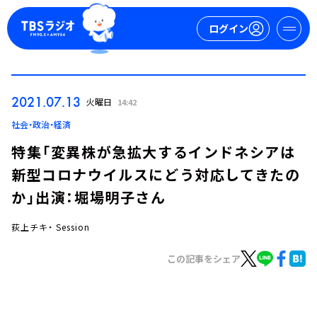
ログイン
マイページ
2021.07.13
火曜日
14:42
新規会員登録
ログイン
社会・政治・経済
特集「変異株が急拡大するインドネシアは
新型コロナウイルスにどう対応してきたの
か」出演：堀場明子さん
荻上チキ・ Session
今日の番組表
この記事をシェア
週間番組表
トピックス
TBS Podcast