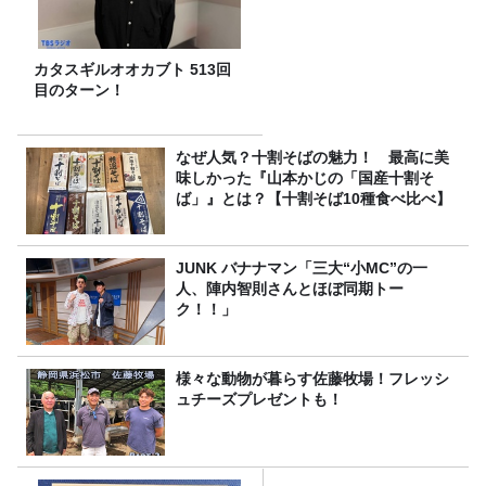
カタスギルオオカブト 513回
目のターン！
なぜ人気？十割そばの魅力！ 最高に美
味しかった『山本かじの「国産十割そ
ば」』とは？【十割そば10種食べ比べ】
JUNK バナナマン「三大“小MC”の一
人、陣内智則さんとほぼ同期トー
ク！！」
様々な動物が暮らす佐藤牧場！フレッシ
ュチーズプレゼントも！