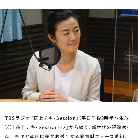
お知らせ
イベント・グッズ
YouTube
会社情報
TBSラジオ『荻上チキ・Session』（平日午後3時半～生放
送）『荻上チキ・Session-22』から続く、新世代の評論家・
荻上チキと南部広美がお送りする発信型ニュース番組。