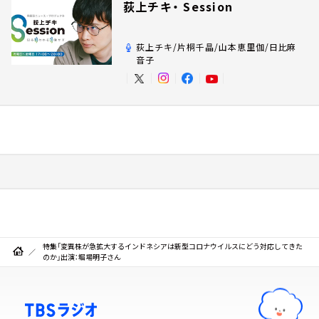
荻上チキ・ Session
荻上チキ/片桐千晶/山本恵里伽/日比麻
音子
特集「変異株が急拡大するインドネシアは新型コロナウイルスにどう対応してきた
のか」出演：堀場明子さん