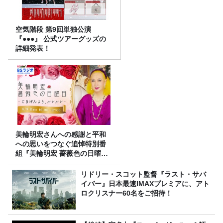
空気階段 第9回単独公演
『●●●』 公式ツアーグッズの
詳細発表！
美輪明宏さんへの感謝と平和
への思いをつなぐ追悼特別番
組『美輪明宏 薔薇色の日曜日
～ごきげんよう、ルンルン
～』8/9（日）16時放送
リドリー・スコット監督『ラスト・サバ
イバー』日本最速IMAXプレミアに、アト
ロクリスナー60名をご招待！