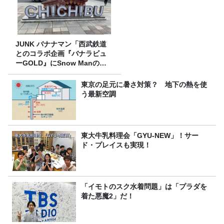
JUNK バナナマン「西武鉄道
とのコラボ企画『バナラビュ
ーGOLD』にSnow Manの深
澤辰哉さん登場！！」
東京の足元に暑さ対策？ 地下の熱を使
う最新空調
東大牛乳料理会「GYU-NEW」！サー
ド・プレイスも実現！
「イモトのスク水着問題」は「プラダを
着た悪魔2」だ！