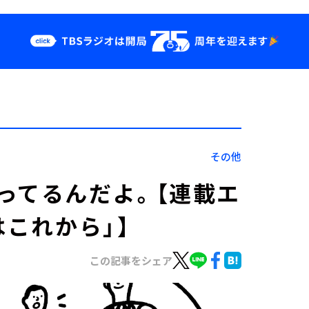
クス
イベント・グッ
ズ
st
YouTube
せ
会社情報
その他
ってるんだよ。【連載エ
はこれから」】
この記事をシェア