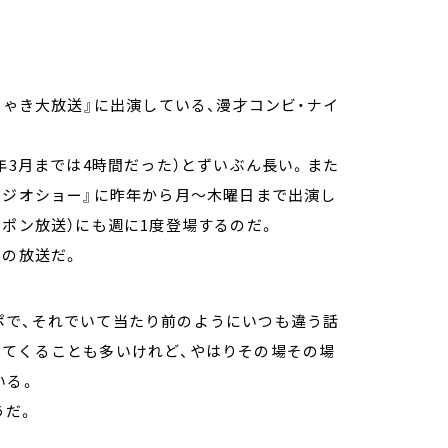
ちゃき大放送』に出演している、漫才コンビ・ナイ
年3月までは4時間だった）とずいぶん長い。また
ラジオショー』に昨年から月～木曜日まで出演し
ッポン放送）にも週に1度登場するのだ。
間の放送だ。
ポで、それでいて当たり前のようにいつも違う話
出てくることも多いけれど、やはりその場その場
いる。
うだ。