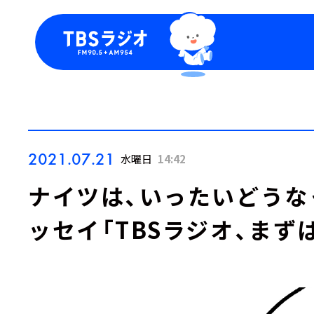
今日の番組表
トピッ
週間番組表
TBS
Podca
お知ら
2021.07.21
水曜日
14:42
ナイツは、いったいどうな
ッセイ「TBSラジオ、まず