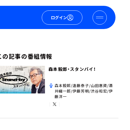
ログイン
この記事の番組情報
森本毅郎・スタンバイ！
森本毅郎/遠藤泰子/山田惠資/酒
井綱一郎/伊藤芳明/渋谷和宏/伊
藤洋一