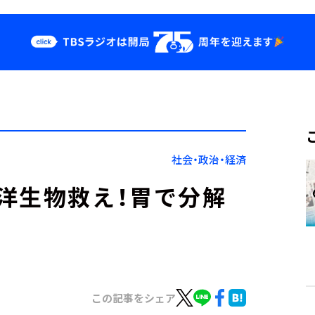
クス
イベント・グッ
ズ
st
YouTube
せ
会社情報
社会・政治・経済
洋生物救え！胃で分解
この記事をシェア