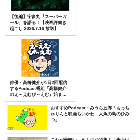
【後編】宇多丸『スーパーガ
ール』を語る！【映画評書き
起こし 2026.7.16 放送】
俳優・高橋健介が1日2回配信
するPodcast番組『高橋健介
のえ～えむぴ～えむ』始まり
ます
おすすめPodcast・みうら五郎「もっち
ゅりんと映画ちいかわ 人魚の島のひみ
つ」
これが美味い、めんつゆ特集！！売上げ