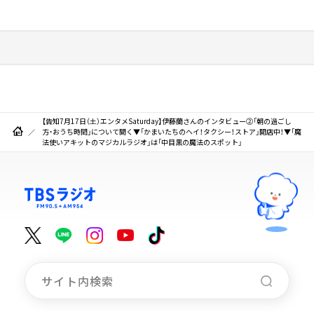
【告知7月17日（土）エンタメSaturday】伊藤蘭さんのインタビュー②「朝の過ごし
方・おうち時間」について聞く▼「かまいたちのヘイ！タクシー！ストア」開店中！▼「魔
法使いアキットのマジカルラジオ」は「中目黒の魔法のスポット」