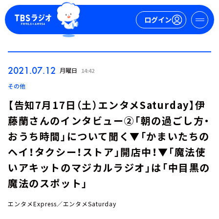
ログイン
マイページ
2021.07.12
月曜日
14:42
新規会員登録
ログイン
その他
【告知7月17日（土）エンタメSaturday】伊
藤蘭さんのインタビュー②「朝の過ごし方・
おうち時間」について聞く▼「かまいたちの
ヘイ！タクシー！ストア」開店中！▼「魔法使
いアキットのマジカルラジオ」は「中目黒の
今日の番組表
魔法のスポット」
週間番組表
トピックス
エンタメExpress／エンタメSaturday
TBS Podcast