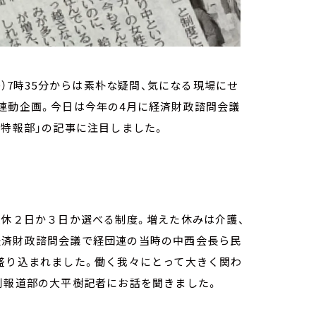
:30）7時35分からは素朴な疑問、気になる現場にせ
連動企画。今日は今年の4月に経済財政諮問会議
ら特報部」の記事に注目しました。
週休２日か３日か選べる制度。増えた休みは介護、
経済財政諮問会議で経団連の当時の中西会長ら民
盛り込まれました。働く我々にとって大きく関わ
別報道部の大平樹記者にお話を聞きました。