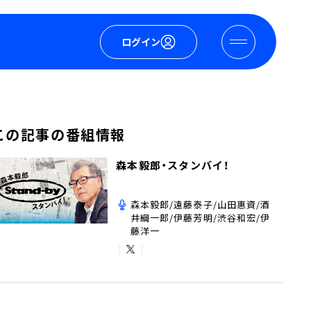
ログイン
この記事の番組情報
森本毅郎・スタンバイ！
森本毅郎/遠藤泰子/山田惠資/酒
井綱一郎/伊藤芳明/渋谷和宏/伊
藤洋一