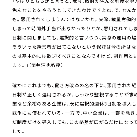
「やはりどちらかと言うと、我々、政府が色んな制度を導
色んなことをやろうとしてきたわけですよね、で、なん
も。悪用されてしまうんではないかと。実際、裁量労働
しまって時間外手当が出なかったりとか、悪用されてし
日制に関しましても、選択的と言いつつ、実際の運用の
そういった経営者が出てこないという保証は今の所はな
のは基本的には歓迎すべきことなんですけど、副作用と
ます。」（筒井淳也教授）
確かにこれまでも、働き方改革の名の下に、悪用された経
日制が正しく運用されるか、しっかり監視することが求
業など余裕のある企業は、既に選択的週休3日制を導入し
競争にも使われている。一方で、中小企業は、一部を除き
だ制度だけを導入しても、この格差が広がるだけになっ
した。