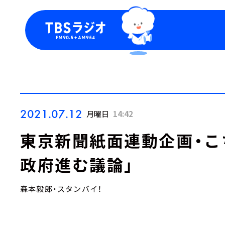
今日の番組表
トピッ
週間番組表
TBS
Podca
お知ら
2021.07.12
月曜日
14:42
東京新聞紙面連動企画・こ
政府進む議論」
森本毅郎・スタンバイ！