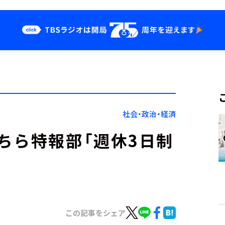
クス
イベント・グッ
ズ
st
YouTube
せ
会社情報
社会・政治・経済
ちら特報部「週休3日制
この記事をシェア