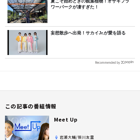
夏こそ始めどきの観葉植物！オザキフラ
ワーパークが凄すぎた！
妄想散歩へ出発！サカイJr.が愛を語る
Recommended by
この記事の番組情報
Meet Up
岩瀬大輔/笹川友里