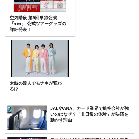
空気階段 第9回単独公演
『●●●』 公式ツアーグッズの
詳細発表！
太鼓の達人でモナキが変わ
る!?
JALやANA、カード業界で航空会社が強
いのはなぜ？「非日常の体験」が決済を
動かす理由