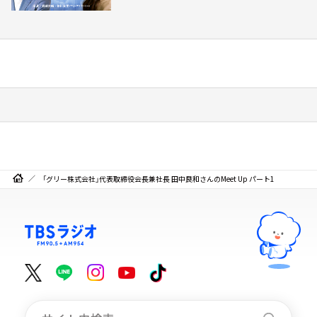
「グリー株式会社」代表取締役会長兼社長 田中良和さんのMeet Up パート1