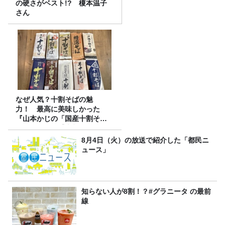
の硬さがベスト!? 榎本温子
さん
なぜ人気？十割そばの魅
力！ 最高に美味しかった
『山本かじの「国産十割そ
ば」』とは？【十割そば10種
食べ比べ】
8月4日（火）の放送で紹介した「都民ニ
ュース」
知らない人が8割！？#グラニータ の最前
線