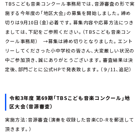
お知らせ
TBSこども音楽コンクール事務局では、音源審査の形で実
イベント・グッズ
施する今年度の「地区大会」の募集を開始しました。締め
YouTube
切りは9月10日（金）必着です。募集内容や応募方法につき
会社情報
ましては、下記をご参照ください。（TBSこども音楽コン
クール事務局） →募集は締め切りとなりました。エント
リーしてくださった小中学校の皆さん、大変厳しい状況の
中ご参加頂き、誠にありがとうございます。審査結果は決
定後、部門ごとに公式HPで発表致します。（９/11、追記）
令和3年度 第69期「TBSこども音楽コンクール」地
区大会（音源審査）
実施方法：音源審査（演奏を収録した音楽CD-Rを郵送して
頂きます。）