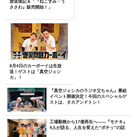
放送後記＆「『ねこずみ・う
ささわ』販売開始！」
8月4日のカーボーイは生放
送！ゲストは「真空ジェシ
カ」！
『真空ジェシカのラジオ父ちゃん』番組
イベント開催決定！今回のスペシャルゲ
ストは、タカアンドトシ！
工場勤務から17億再生へ——『モナキ』
4人が語る、人生を変えた“ポチッ”の話