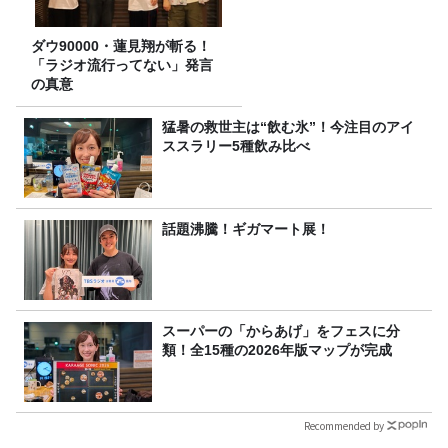
ダウ90000・蓮見翔が斬る！
「ラジオ流行ってない」発言
の真意
猛暑の救世主は“飲む氷”！今注目のアイ
ススラリー5種飲み比べ
話題沸騰！ギガマート展！
スーパーの「からあげ」をフェスに分
類！全15種の2026年版マップが完成
Recommended by