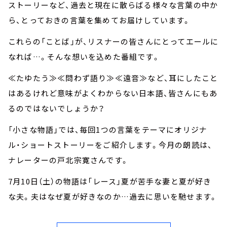
お知らせ
ストーリーなど、過去と現在に散らばる様々な言葉の中か
イベント・グッズ
ら、とっておきの言葉を集めてお届けしています。
YouTube
会社情報
これらの「ことば」が、リスナーの皆さんにとってエールに
なれば…。そんな想いを込めた番組です。
≪たゆたう≫≪問わず語り≫≪遠音≫など、耳にしたこと
はあるけれど意味がよくわからない日本語、皆さんにもあ
るのではないでしょうか？
「小さな物語」では、毎回1つの言葉をテーマにオリジナ
ル・ショートストーリーをご紹介します。今月の朗読は、
ナレーターの戸北宗寛さんです。
7月10日（土）の物語は「レース」夏が苦手な妻と夏が好き
な夫。夫はなぜ夏が好きなのか…過去に思いを馳せます。