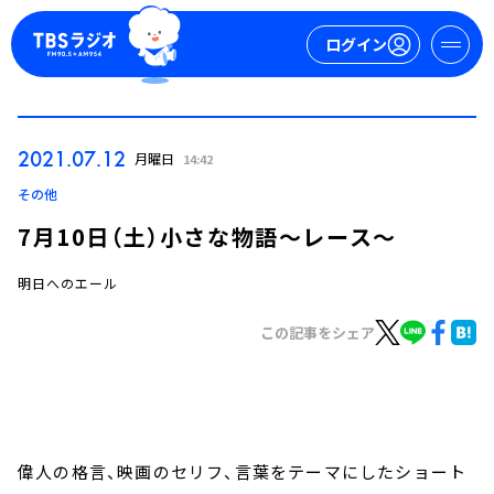
ログイン
マイページ
2021.07.12
月曜日
14:42
新規会員登録
ログイン
その他
7月10日（土）小さな物語～レース～
明日へのエール
この記事をシェア
今日の番組表
週間番組表
トピックス
偉人の格言、映画のセリフ、言葉をテーマにしたショート
TBS Podcast