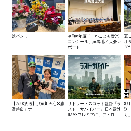
鰻パクリ
令和8年度「TBSこども音楽
夏
コンクール」練馬地区大会レ
オ
ポート
ぎ
【7/28放送】那須川天心❌浦
リドリー・スコット監督『ラ
8
野芽良アナ
スト・サバイバー』日本最速
送
IMAXプレミアに、アトロク
カ
リスナー60名をご招待！