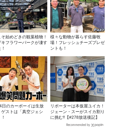
こそ始めどきの観葉植物！
様々な動物が暮らす佐藤牧
ザキフラワーパークが凄す
場！フレッシュチーズプレゼ
た！
ントも！
月4日のカーボーイは生放
リポーターは本仮屋ユイカ！
！ゲストは「真空ジェシ
ジェーン・スーがスイカ割り
」！
に挑む‼【#278放送後記】
Recommended by