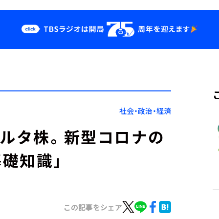
クス
イベント・グッ
ズ
st
YouTube
せ
会社情報
社会・政治・経済
デルタ株。新型コロナの
礎知識」
この記事をシェア