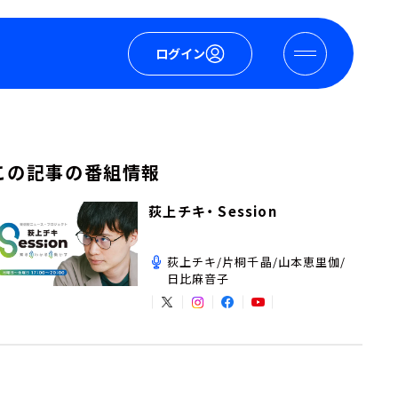
ログイン
この記事の番組情報
荻上チキ・ Session
荻上チキ/片桐千晶/山本恵里伽/
日比麻音子