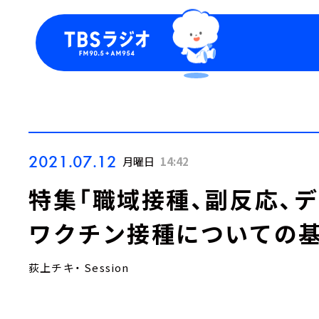
今日の番組表
トピッ
週間番組表
TBS
Podca
お知ら
2021.07.12
月曜日
14:42
特集「職域接種、副反応、
ワクチン接種についての基
荻上チキ・ Session