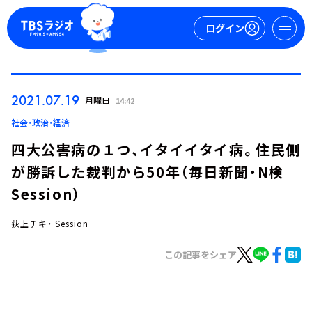
ログイン
マイページ
2021.07.19
月曜日
14:42
新規会員登録
ログイン
社会・政治・経済
四大公害病の１つ、イタイイタイ病。住民側
が勝訴した裁判から50年（毎日新聞・N検
Session）
荻上チキ・ Session
今日の番組表
この記事をシェア
週間番組表
トピックス
TBS Podcast