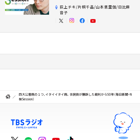
荻上チキ/片桐千晶/山本恵里伽/日比麻
音子
四大公害病の１つ、イタイイタイ病。住民側が勝訴した裁判から50年（毎日新聞・N
検Session）