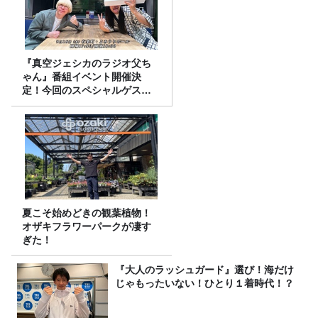
『真空ジェシカのラジオ父ち
ゃん』番組イベント開催決
定！今回のスペシャルゲスト
は、タカアンドトシ！
夏こそ始めどきの観葉植物！
オザキフラワーパークが凄す
ぎた！
『大人のラッシュガード』選び！海だけ
じゃもったいない！ひとり１着時代！？