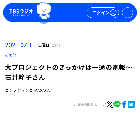
ログイン
マイページ
2021.07.11
日曜日
14:42
新規会員登録
ログイン
その他
大プロジェクトのきっかけは一通の電報～
石井幹子さん
コシノジュンコ MASACA
この記事をシェア
今日の番組表
週間番組表
トピックス
TBS Podcast