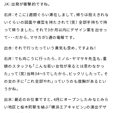
JK：出発が衝撃的ですね。
石井：そこに1週間ぐらい滞在しまして、帰りは抱えきれな
いぐらいの図面や模型を持たされて（笑） 全部手持ちで持
って帰りました。それで3か月以内にデザイン案を出せっ
て・・・だから、マサカが1通の電報です。
出水：それで行ったっていう勇気も含め、ですよね！
石井：でも向こうに行ったら、ミノル・ヤマサキ先生も、重
鎮のスタッフも「こんな若い女性が来るとは思わなかっ
た」って（笑）当時34～5でしたから、ビックリしたって。そ
の女の子に「これ全部やれ」っていうのも度胸があるとい
うかね。
出水：最近のお仕事ですと、4月にオープンしたみなとみら
い地区と桜木町駅を結ぶ「横浜エアキャビン」の演出デザ