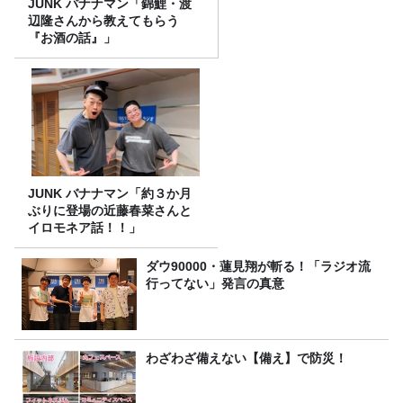
JUNK バナナマン「錦鯉・渡
辺隆さんから教えてもらう
『お酒の話』」
JUNK バナナマン「約３か月
ぶりに登場の近藤春菜さんと
イロモネア話！！」
ダウ90000・蓮見翔が斬る！「ラジオ流
行ってない」発言の真意
わざわざ備えない【備え】で防災！