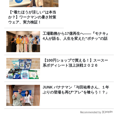
【“着たほうが涼しい”は本当
か？】ワークマンの暑さ対策
ウェア、実力検証！
工場勤務から17億再生へ——『モナキ』
4人が語る、人生を変えた“ポチッ”の話
【100円ショップで買える！】スースー
系ボディシート頂上決戦２０２６
JUNK バナナマン「与田祐希さん、１年
ぶりの登場も再び“アレ”を喰らう！？」
Recommended by