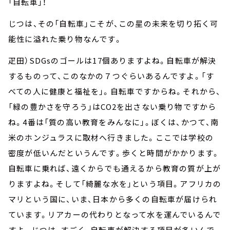
「自転車」！
じつは、その「自転車」こそが、この星の未来を切り拓く可
能性に溢れた乗り物なんです。
疋田）SDGsのゴールは17個ありますよね。自転車が解決
するものって、このなかの７つぐらいあるんですよ。「す
べての人に健康と福祉を」。自転車ですからね。それから、
「緑の豊かさを守ろう」はCO2を出さない乗り物ですから
ね。4番は「質の高い教育をみんなに」。ぼくは、かつて、南
米のホンジュラスに取材へ行きました。ここでは学校の
密度が低いんだというんです。歩くと時間がかかります。
自転車に乗れば、遠くからでも通えるから教育の質が上が
りますよね。そして「綺麗な水を」という項目。アフリカの
マリという国に、いま、日本から多くの自転車が届けられ
ています。リアカーの代わりとなって水を運んでいるんで
すよ。じつは、すごく、自転車が解決する項目が多いんで