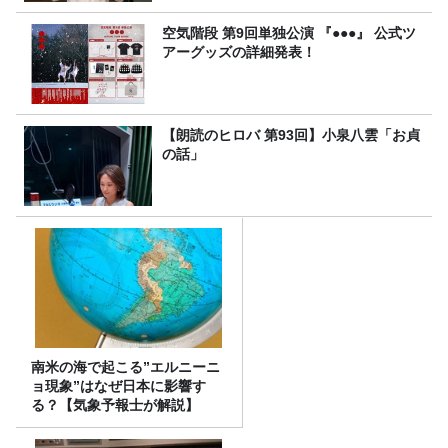
空気階段 第9回単独公演 『●●●』 公式ツ
アーグッズの詳細発表！
【朗読のヒロバ 第93回】小泉八雲「お貞
の話」
南米の海で起こる”エルニーニ
ョ現象”はなぜ日本に影響す
る？【気象予報士が解説】