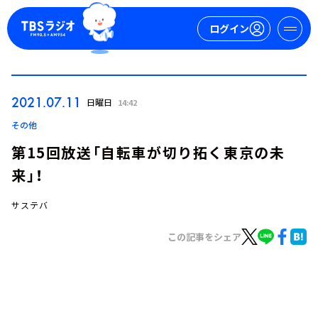
ログイン
マイページ
2021.07.11
日曜日
14:42
新規会員登録
ログイン
その他
第15回放送「自転車が切り拓く東京の未
来」！
サステバ
この記事をシェア
今日の番組表
週間番組表
トピックス
TBS Podcast