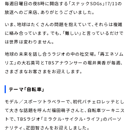
お知らせ
毎週日曜日の夜8時に開店する「スナックSDGs」！7/11の
イベント・グッズ
放送へのご来店、ありがとうございました。
YouTube
会社情報
いま、地球はたくさんの問題を抱えていて、それらは複雑
に絡み合っています。でも、「難しい」と言っているだけで
は世界は変わりません。
地球の未来を話し合うラジオの中の社交場。「再エネソム
リエ」の大石英司とTBSアナウンサーの堀井美香が毎週、
さまざまなお客さまをお迎えします。
テーマ「自転車」
モデル／スポーツトラベラーで、初代バチェロレッテとし
て大きな話題を呼んだ福田萌子さんと、自転車ツーキニス
トで、TBSラジオ「ミラクル・サイクル・ライフ」のパーソ
ナリティ、疋田智さんをお迎えしました。