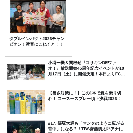
ダブルインパクト2026チャン
ピオン！滝音にこねくと！！
小堺一機＆関根勤『コサキンDEワァ
オ！』放送開始45周年記念イベントが10
月17日（土）に開催決定！本日よりFC先
行受付スタート！
【暑さ対策に！】この1本で夏を乗り切
れ！ スースースプレー頂上決戦2026！
#17. 篠塚大輝も「マンタのように広がる
背中」になる？！TBS齋藤慎太郎アナに