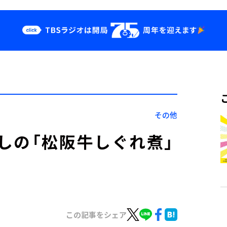
クス
イベント・グッ
ズ
st
YouTube
せ
会社情報
その他
しの「松阪牛しぐれ煮」
この記事をシェア