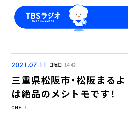
今日の番組表
トピッ
週間番組表
TBS
Podca
お知ら
2021.07.11
日曜日
14:42
三重県松阪市・松阪まるよ
は絶品のメシトモです！
ONE-J