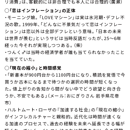
リ消費」は、客観的には非合理でも本人には合理的（廣瀬）
◯「恋はインフレーション」の正体
・モーニング娘。「LOVEマシーン」は実は氷河期・デフレ不
況の歌。1999年、「どんなに不景気だって恋はインフレー
ション」は恋以外は全部デフレという意味。「日本の未来
は世界が羨む」というサビは当時反語だったが、25～6年
経った今それが実現しつつある。（柴）
・つんく♂は当時の経済学者が誰も当てられなかったこと
を当てていた。
◯「現在の縮小」と時間感覚
・「新書本が900円台から1100円台になり、積読を覚悟で今
買うか古本になるまで待つかの選択の時間が短くなっ
た。値上がりの告知から間がない中でどう欲望と向き合
うか、不安でもある」（メール：おにぎりさん 岩手県花巻
市）
・ハルトムート・ローザの『加速する社会』の「現在の縮小」
がインフレカルチャーと親和的。近代化は時間が速くな
る加速のプロセスで、過去の経験を未来へ延長できる幅が