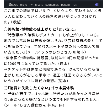
ここまでの議論では、「対立」というより、変わらないと思
う人と変わっていく人の感覚の違いがはっきり分かれ
た。（塚越）
◯美術館・博物館の値上がりと「買い支え」
・「特別展の入館料もポストカードも値上がりしている。
地方では常設展は苦戦を強いられ、学芸員有資格者として
心を痛めている。年間パスポートや友の会への加入で買
い支えたい」（メール：うみのひつじさん 川崎市）
・東京国立博物館の常設展、以前は500円の記憶だったの
に1000円になっていて驚いた。（速水）
→チケット料は需要と供給で決まる。混んでいるなら値
上げした方がむしろ平等で、適正に経営できる方がいいと
いうのがインフレ時代の発想。（速水）
◯「消費に失敗したくない」ゴッホ展体験
・「予約が苦手で、ゴッホ展に行きたいが暑かったら嫌だ
な、雨だったら嫌だなといつまでもHPすら触れません」
（メール：らせん階段さん 神奈川県）