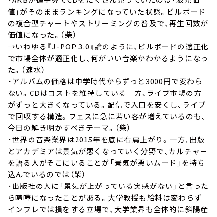
値」がそのままランキングになっていた状態。ビルボード
の複合型チャートやストリーミングの普及で、再生回数が
価値になった。（柴）
→いわゆる『J-POP 3.0』論のように、ビルボードの適正化
で市場全体が適正化し、何がいい音楽かわかるようになっ
た。（速水）
・アルバムの価格は中学時代からずっと3000円で変わら
ない。CDはコストを維持している一方、ライブ市場の方
がずっと大きくなっている。配信で入口を安くし、ライブ
で回収する構造。フェスに急に若い客が増えているのも、
今日の解き明かすべきテーマ。（柴）
・世界の音楽業界は2015年を底に右肩上がり。一方、出版
とアカデミアは景気が悪くなっていく分野で、カルチャー
を語る人がそこにいることが「景気が悪いムード」を持ち
込んでいるのでは（柴）
・出版社の人に「景気が上がっている実感がない」と言った
ら喧嘩になったことがある。大学教授も給料は変わらず
インフレでは損をする立場で、大学業界も全体的に斜陽産