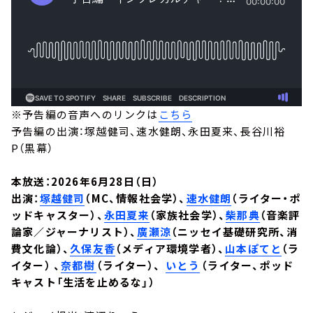
※予告編の音声へのリンクは
こちら
予告編の出演：塚越健司、速水健朗、永田夏来、長谷川裕
P（黒幕）
本放送：2026年6月28日（日）
出演：
塚越健司
（MC、情報社会学）、
速水健朗
（ライター・ポ
ッドキャスター）、
永田夏来
（家族社会学）、
柴那典
（音楽評
論家／ジャーナリスト）、
廣瀬涼
（ニッセイ基礎研究所、消
費文化論）、
久保友香
（メディア環境学者）、
山本ぽてと
（ラ
イター） 、
奈都樹⁠⁠
（ライター）、 ⁠⁠
いとう
⁠⁠（ライター、ポッド
キャスト「生活を止めるな」）