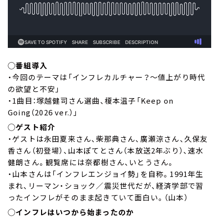
◯番組導入
・今回のテーマは「インフレカルチャー？～値上がり時代
の欲望と不安」
・1曲目：塚越健司さん選曲、榎本温子「Keep on
Going（2026 ver.）」
◯ゲスト紹介
・ゲストは永田夏来さん、柴那典さん、廣瀬涼さん、久保友
香さん（初登場）、山本ぽてとさん（本放送2年ぶり）、速水
健朗さん。観覧席には奈都樹さん、いとうさん。
・山本さんは「インフレエンジョイ勢」を自称。1991年生
まれ、リーマン・ショック／震災世代だが、経済学部で習
ったインフレがそのまま起きていて面白い。（山本）
◯インフレはいつから始まったのか