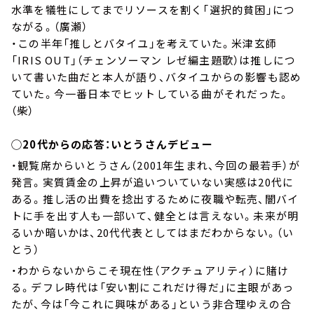
水準を犠牲にしてまでリソースを割く「選択的貧困」につ
ながる。（廣瀬）
・この半年「推しとバタイユ」を考えていた。米津玄師
「IRIS OUT」（チェンソーマン レゼ編主題歌）は推しにつ
いて書いた曲だと本人が語り、バタイユからの影響も認め
ていた。今一番日本でヒットしている曲がそれだった。
（柴）
◯20代からの応答：いとうさんデビュー
・観覧席からいとうさん（2001年生まれ、今回の最若手）が
発言。実質賃金の上昇が追いついていない実感は20代に
ある。推し活の出費を捻出するために夜職や転売、闇バイ
トに手を出す人も一部いて、健全とは言えない。未来が明
るいか暗いかは、20代代表としてはまだわからない。（い
とう）
・わからないからこそ現在性（アクチュアリティ）に賭け
る。デフレ時代は「安い割にこれだけ得だ」に主眼があっ
たが、今は「今これに興味がある」という非合理ゆえの合