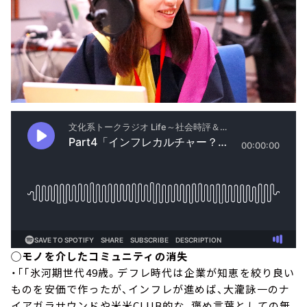
◯モノを介したコミュニティの消失
・「「氷河期世代49歳。デフレ時代は企業が知恵を絞り良い
ものを安価で作ったが、インフレが進めば、大瀧詠一のナ
イアガラサウンドや米米CLUB的な、褒め言葉としての無