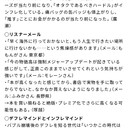
ーズが当たり前になり、「オタクであるべきハードル」がイ
ンフレ化している。痛バッグの缶バッジも値上がりし、
「推す」ことにお金がかかるのが当たり前になった。（廣
瀬）
◯リスナーメール
・「早く海外に行っておかないと、もう人生で行きたい場所
に行けないかも……という焦燥感があります」（メール：も
もんがさん 東京都）
・「今の物価高は強制メジャーアップデートが起きている
感じがして、正直このままでいさせてくれという気持ちが
強いです」（メール：モレーンさん）
・「本が高くなったと感じてから、書店で実物を手に取って
からでないと、なかなか買えないようになりました」（メー
ル：ふみかさん 長野県）
→本を買い損ねると絶版・プレミア化でさらに高くなる可
能性もある。（塚越）
◯デフレマインドとインフレマインド
・バブル崩壊後のデフレを知る世代は「いつかこの時代は