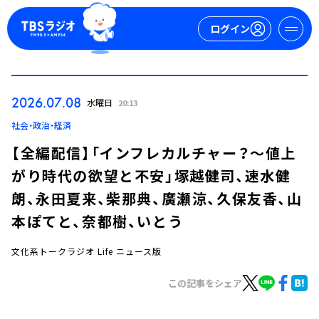
ログイン
マイページ
2026.07.08
水曜日
20:13
新規会員登録
ログイン
社会・政治・経済
【全編配信】「インフレカルチャー？～値上
がり時代の欲望と不安」塚越健司、速水健
朗、永田夏来、柴那典、廣瀬涼、久保友香、山
本ぽてと、奈都樹、いとう
文化系トークラジオ Life ニュース版
今日の番組表
週間番組表
この記事をシェア
トピックス
TBS Podcast