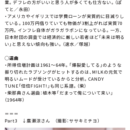
業。デフレの方がいいと思う人が多くても仕方ない。（ぽ
てと／永田）
・アメリカやイギリスでは学費ローンが実質的に目減りし
ている。100万円借りていても物価が3割上がれば実質70
万円。インフレ自体がガラガラポンになっている。一方、
日本財団の調査では経済的に厳しい若者ほど「未来は明る
い」と思えない傾向も強い。（速水／塚越）
◯選曲
・所得倍増計画は1961～64年。「爆裂愛してる」のような
振り切れたラブソングがヒットするのは、M!LKの元気で
明るいムードが受けているからと分析。CANDY
TUNE「倍倍FIGHT!」も同じ系譜。（柴）
・柴那典さん選曲：植木等「だまって俺について来い」
（1964年）
＝＝＝
Part3 ↓廣瀬涼さん （撮影：ササキミチヨ）