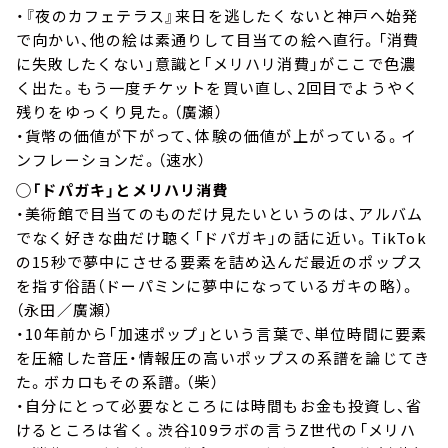
・『夜のカフェテラス』来日を逃したくないと神戸へ始発
で向かい、他の絵は素通りして目当ての絵へ直行。「消費
に失敗したくない」意識と「メリハリ消費」がここで色濃
く出た。もう一度チケットを買い直し、2回目でようやく
残りをゆっくり見た。（廣瀬）
・貨幣の価値が下がって、体験の価値が上がっている。イ
ンフレーションだ。（速水）
◯「ドパガキ」とメリハリ消費
・美術館で目当てのものだけ見たいというのは、アルバム
でなく好きな曲だけ聴く「ドパガキ」の話に近い。TikTok
の15秒で夢中にさせる要素を詰め込んだ最近のポップス
を指す俗語（ドーパミンに夢中になっているガキの略）。
（永田／廣瀬）
・10年前から「加速ポップ」という言葉で、単位時間に要素
を圧縮した音圧・情報圧の高いポップスの系譜を論じてき
た。ボカロもその系譜。（柴）
・自分にとって必要なところには時間もお金も投資し、省
けるところは省く。渋谷109ラボの言うZ世代の「メリハ