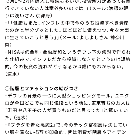
で月1～2万円購入し積読も多いが、投資余力があっても実
行できていない人は案外多いのでは」」（メール：漁師の眠
りは浅いさん 京都府）
・「「健康もまた、インフレの中で今のうち投資すべき資産
なのかと半分ゾッとした。ほどほどに備えつつ、今を大事
に生きていこうと思う」」（メール：よしよしさん 神奈川
県）
・NISAは低金利・金融緩和というデフレ下の発想で作られ
た仕組みで、インフレだから投資しなきゃというのは短絡
的。今の投資の流れがどうなるかは誰にもわからない。
（速水）
◯階層とファッションの結びつき
・デフレの背景の一つに大型ショッピングモール。ユニク
ロが全国どこでも同じ値段という話に、東京育ちの友人は
「町田や八王子の人が買うものだと思ってた」と驚いてい
た。（速水）
・『プラダを着た悪魔2』で、今のテック富裕層は決してい
い服を着ない描写が印象的。昔は消費が階層やアイデン