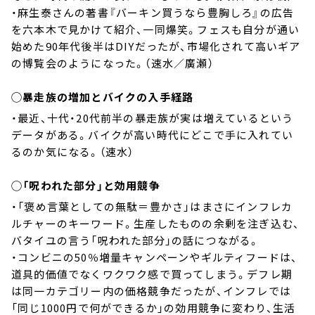
・麻生泰さんの著書『バーキン買うなら豊胸しろ』の広告
を六本木で見かけて紹介、一同爆笑。フェスも自分が通い
始めた90年代後半はDIYだったが、市場化されて高いギア
の博覧会のようになった。（速水／廣瀬）
◯暴走族の増加とバイクの入手経路
・最近、十代・20代前半の暴走族が実は増えているという
データがある。バイクが高い時代にどこで手に入れてい
るのか気になる。（速水）
◯「呪われた部分」と効用競争
・「褒め言葉としての無駄＝豊かさ」はまさにインフレカ
ルチャーのキーワード。生産したものの余剰を注ぎ込む、
バタイユの言う「呪われた部分」の話につながる。
・コンビニの50％増量キャンペーンやギルティフードは、
道具的価値でなくワクワク感で買ってしまう。デフレ期
は同一カテゴリー内の価格競争だったが、インフレでは
「同じ1000円で何ができるか」の効用競争に変わり、生活