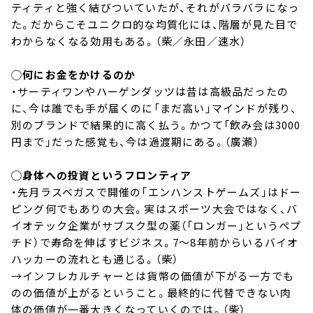
ティティと強く結びついていたが、それがバラバラになっ
た。だからこそユニクロ的な均質化には、階層が見た目で
わからなくなる効用もある。（柴／永田／速水）
◯何にお金をかけるのか
・サーティワンやハーゲンダッツは昔は高級品だったの
に、今は誰でも手が届くのに「まだ高い」マインドが残り、
別のブランドで結果的に高く払う。かつて「飲み会は3000
円まで」だった感覚も、今は過渡期にある。（廣瀬）
◯身体への投資というフロンティア
・先月ラスベガスで開催の「エンハンストゲームズ」はドー
ピング何でもありの大会。実はスポーツ大会ではなく、バ
イオテック企業がサブスク型の薬（「ロンガー」というペプ
チド）で寿命を伸ばすビジネス。7～8年前からいるバイオ
ハッカーの流れとも通じる。（柴）
→インフレカルチャーとは貨幣の価値が下がる一方でも
のの価値が上がるということ。最終的に代替できない肉
体の価値が一番大きくなっていくのでは。（柴）