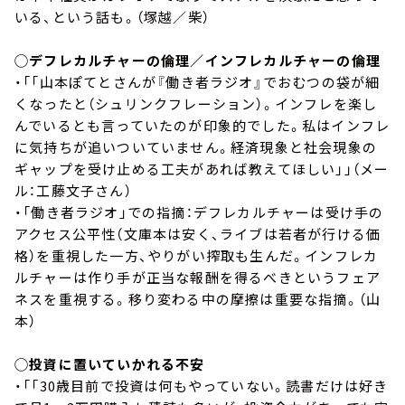
いる、という話も。（塚越／柴）
◯デフレカルチャーの倫理／インフレカルチャーの倫理
・「「山本ぽてとさんが『働き者ラジオ』でおむつの袋が細
くなったと（シュリンクフレーション）。インフレを楽し
んでいるとも言っていたのが印象的でした。私はインフレ
に気持ちが追いついていません。経済現象と社会現象の
ギャップを受け止める工夫があれば教えてほしい」」（メー
ル：工藤文子さん）
・「働き者ラジオ」での指摘：デフレカルチャーは受け手の
アクセス公平性（文庫本は安く、ライブは若者が行ける価
格）を重視した一方、やりがい搾取も生んだ。インフレカ
ルチャーは作り手が正当な報酬を得るべきというフェア
ネスを重視する。移り変わる中の摩擦は重要な指摘。（山
本）
◯投資に置いていかれる不安
・「「30歳目前で投資は何もやっていない。読書だけは好き