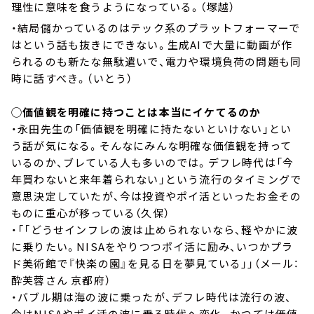
理性に意味を食うようになっている。（塚越）
・結局儲かっているのはテック系のプラットフォーマーで
はという話も抜きにできない。生成AIで大量に動画が作
られるのも新たな無駄遣いで、電力や環境負荷の問題も同
時に話すべき。（いとう）
◯価値観を明確に持つことは本当にイケてるのか
・永田先生の「価値観を明確に持たないといけない」とい
う話が気になる。そんなにみんな明確な価値観を持って
いるのか、ブレている人も多いのでは。デフレ時代は「今
年買わないと来年着られない」という流行のタイミングで
意思決定していたが、今は投資やポイ活といったお金その
ものに重心が移っている（久保）
・「「どうせインフレの波は止められないなら、軽やかに波
に乗りたい。NISAをやりつつポイ活に励み、いつかプラ
ド美術館で『快楽の園』を見る日を夢見ている」」（メール：
酔芙蓉さん 京都府）
・バブル期は海の波に乗ったが、デフレ時代は流行の波、
今はNISAやポイ活の波に乗る時代へ変化。かつては価値