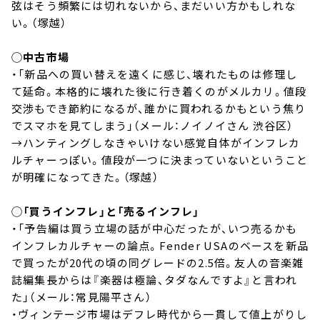
弦はそう頻繁には切れないから、まだいい方かもしれな
い。（塚越）
◯中古市場
・「新品への買い替えを遠くに感じ、壊れたものは修理し
て延命。本格的に壊れた後に行き着くのがメルカリ。値段
交渉もでき節約になるが、誰かに買われるかもという焦り
でスマホを見てしまう」（メール：ノイノイさん 渋谷区）
→ハンティングしなきゃいけない感覚自体がインフレカ
ルチャーっぽい。値段が一つに決まっていないということ
が明確になってきた。（塚越）
◯「買うインフレ」と「売るインフレ」
・「予告編は買う立場の話が中心だったが、いつ売るかも
インフレカルチャーの論点。Fender USAのベースを新品
で買ったが20代の頃の同グレードの2.5倍。友人の音楽雑
誌編集長からは『楽器は極論、タダなんですよ』と言われ
た」（メール：常見陽平さん）
・ヴィンテージ市場はデフレ時代から一貫して値上がりし