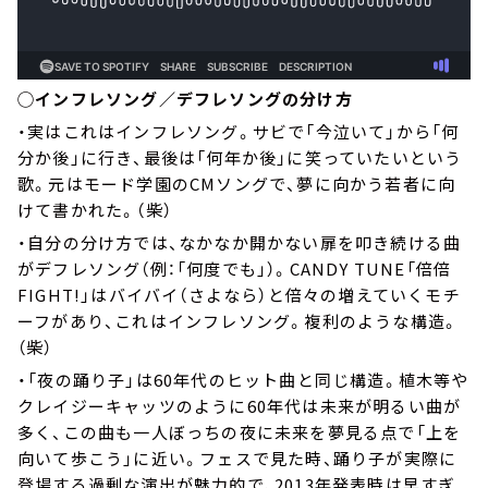
◯インフレソング／デフレソングの分け方
・実はこれはインフレソング。サビで「今泣いて」から「何
分か後」に行き、最後は「何年か後」に笑っていたいという
歌。元はモード学園のCMソングで、夢に向かう若者に向
けて書かれた。（柴）
・自分の分け方では、なかなか開かない扉を叩き続ける曲
がデフレソング（例：「何度でも」）。CANDY TUNE「倍倍
FIGHT!」はバイバイ（さよなら）と倍々の増えていくモチ
ーフがあり、これはインフレソング。複利のような構造。
（柴）
・「夜の踊り子」は60年代のヒット曲と同じ構造。植木等や
クレイジーキャッツのように60年代は未来が明るい曲が
多く、この曲も一人ぼっちの夜に未来を夢見る点で「上を
向いて歩こう」に近い。フェスで見た時、踊り子が実際に
登場する過剰な演出が魅力的で、2013年発表時は早すぎ