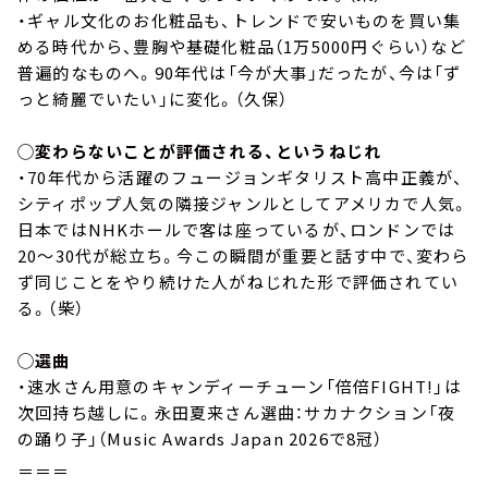
・ギャル文化のお化粧品も、トレンドで安いものを買い集
める時代から、豊胸や基礎化粧品（1万5000円ぐらい）など
普遍的なものへ。90年代は「今が大事」だったが、今は「ず
っと綺麗でいたい」に変化。（久保）
◯変わらないことが評価される、というねじれ
・70年代から活躍のフュージョンギタリスト高中正義が、
シティポップ人気の隣接ジャンルとしてアメリカで人気。
日本ではNHKホールで客は座っているが、ロンドンでは
20～30代が総立ち。今この瞬間が重要と話す中で、変わら
ず同じことをやり続けた人がねじれた形で評価されてい
る。（柴）
◯選曲
・速水さん用意のキャンディーチューン「倍倍FIGHT!」は
次回持ち越しに。永田夏来さん選曲：サカナクション「夜
の踊り子」（Music Awards Japan 2026で8冠）
＝＝＝