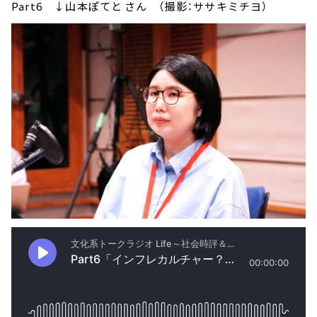
Part6 ↓山本ぽてと⁠⁠さん （撮影：ササキミチヨ）