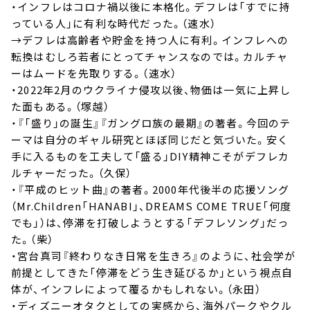
・インフレはコロナ禍以後に本格化。デフレは「すでに持
っている人」に有利な時代だった。（速水）
→デフレは高齢者や貯金を持つ人に有利。インフレへの
転換はむしろ若者にとってチャンスなのでは。カルチャ
ーはムードを先取りする。（速水）
・2022年2月のウクライナ侵攻以後、物価は一気に上昇し
た面もある。（塚越）
・『「盛り」の誕生』『ガングロ族の最期』の著者。今回のテ
ーマは自分のギャル研究とほぼ同じだと気づいた。安く
手に入るものを工夫して「盛る」DIY精神こそがデフレカ
ルチャーだった。（久保）
・『平成のヒット曲』の著者。2000年代後半の応援ソング
（Mr.Children「HANABI」、DREAMS COME TRUE「何度
でも」）は、停滞を打破しようとする「デフレソング」だっ
た。（柴）
・宮台真司『終わりなき日常を生きろ』のように、社会学が
前提としてきた「停滞をどう生き延びるか」という視点自
体が、インフレによって覆るかもしれない。（永田）
・ディズニーオタクとしての実感から、海外パークやクル