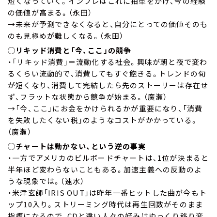
短くなっていく。インフレはこれに拍車をかけ、今の経験
の価値が高まる。（永田）
→未来が予測できなくなると、自分にとっての価値そのも
のも見極めが難しくなる。（永田）
◯リキッド消費と「今、ここ」の競争
・「リキッド消費」＝流動化する社会。興味が朝と夜で変わ
るくらい流動的で、消費してもすぐ飽きる。トレンドの旬
が短くなり、消費して完結したら先のストーリーは存在せ
ず、フラットな状態から競争が始まる。（廣瀬）
→「今、ここ」にお金をかけられるかが重要になり、「消費
を失敗したくない税」のようなコストがかかっている。
（廣瀬）
◯チャートは動かない、という逆の事実
・一方でアメリカのビルボードチャートは、1位が決まると
半年ほど変わらないこともある。加速主義への反動のよ
うな現象では。（速水）
・米津玄師「IRIS OUT」は昨年一番ヒットした曲が今もト
ップ10入り。ストリーミング時代は再生回数がそのまま
指標になるので、CDと違い人々の好みはゆっくり移り変