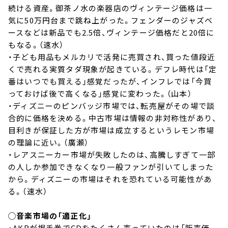
続ける資産。御茶ノ水の楽器店のヴィンテージ価格は一
気に50万円台まで跳ね上がった。フェンダーのジャズベ
ースなどは新品でも2.5倍、ヴィンテージ価格だと20倍に
もなる。（速水）
・子ども用品もメルカリで活発に売買され、買った値段近
くで売れる実質タダ現象が起きている。デフレ時代は「定
番はいつでも買える」感覚だったが、インフレでは「今買
っておけば後で高くなる」感覚に変わった。（山本）
・ディズニーのピンバッジ市場では、転売屋がその場で談
合的に価格を決める。中古市場は情報の非対称性があり、
目利きが保証した方が市場は成立するというレモン市場
の理論に近い。（廣瀬）
・レアスニーカー市場が失敗したのは、高騰しすぎて一部
の人しか参加できなくなり一般ファンが引いてしまった
から。ディズニーの市場はそれを恐れている可能性があ
る。（速水）
◯音楽市場の「適正化」
・AKBが握手券でCDをたくさん売っていたのは「販売価