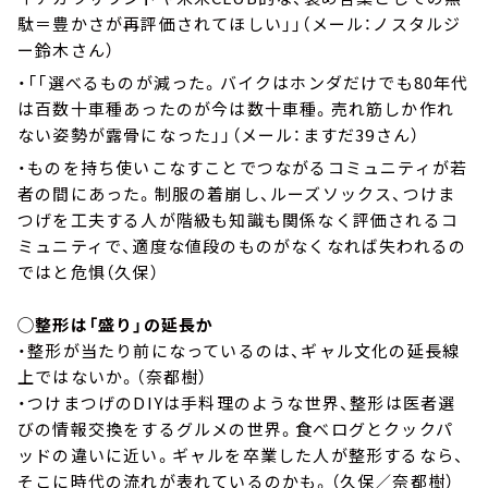
駄＝豊かさが再評価されてほしい」」（メール：ノスタルジ
ー鈴木さん）
・「「選べるものが減った。バイクはホンダだけでも80年代
は百数十車種あったのが今は数十車種。売れ筋しか作れ
ない姿勢が露骨になった」」（メール：ますだ39さん）
・ものを持ち使いこなすことでつながるコミュニティが若
者の間にあった。制服の着崩し、ルーズソックス、つけま
つげを工夫する人が階級も知識も関係なく評価されるコ
ミュニティで、適度な値段のものがなくなれば失われるの
ではと危惧（久保）
◯整形は「盛り」の延長か
・整形が当たり前になっているのは、ギャル文化の延長線
上ではないか。（奈都樹）
・つけまつげのDIYは手料理のような世界、整形は医者選
びの情報交換をするグルメの世界。食べログとクックパ
ッドの違いに近い。ギャルを卒業した人が整形するなら、
そこに時代の流れが表れているのかも。（久保／奈都樹）