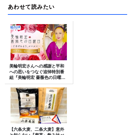
あわせて読みたい
美輪明宏さんへの感謝と平和
への思いをつなぐ追悼特別番
組『美輪明宏 薔薇色の日曜日
～ごきげんよう、ルンルン
～』8/9（日）16時放送
【六条大麦、二条大麦】意外