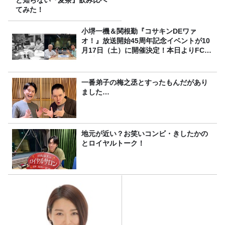
と知らない『麦茶』飲み比べ
てみた！
小堺一機＆関根勤『コサキンDEワァ
オ！』放送開始45周年記念イベントが10
月17日（土）に開催決定！本日よりFC先
行受付スタート！
一番弟子の梅之丞とすったもんだがあり
ました…
地元が近い？お笑いコンビ・きしたかの
とロイヤルトーク！