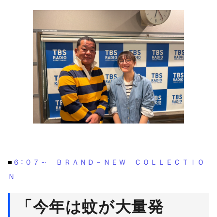
６：０７～ ＢＲＡＮＤ－ＮＥＷ ＣＯＬＬＥＣＴＩＯ
■
Ｎ
「今年は蚊が大量発