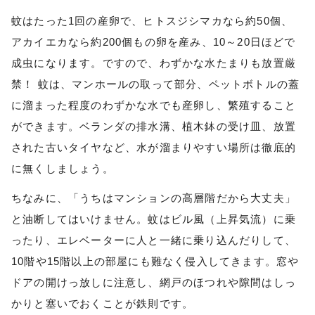
蚊はたった1回の産卵で、ヒトスジシマカなら約50個、
アカイエカなら約200個もの卵を産み、10～20日ほどで
成虫になります。ですので、
わずかな水たまりも放置厳
禁！
 蚊は、マンホールの取って部分、ペットボトルの蓋
に溜まった程度のわずかな水でも産卵し、繁殖すること
ができます。ベランダの排水溝、植木鉢の受け皿、放置
された古いタイヤなど、水が溜まりやすい場所は徹底的
に無くしましょう。
ちなみに、「うちはマンションの高層階だから大丈夫」
と油断してはいけません。蚊はビル風（上昇気流）に乗
ったり、エレベーターに人と一緒に乗り込んだりして、
10階や15階以上の部屋にも難なく侵入してきます。窓や
ドアの開けっ放しに注意し、網戸のほつれや隙間はしっ
かりと塞いでおくことが鉄則です。