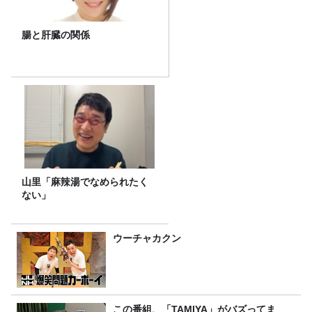
腸と肝臓の関係
山里「麻辣湯でなめられたく
ない」
ウーチャカクン
この番組、「TAMIYA」がバズってま