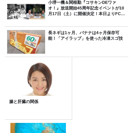
小堺一機＆関根勤『コサキンDEワァ
オ！』放送開始45周年記念イベントが10
月17日（土）に開催決定！本日よりFC先
行受付スタート！
長ネギは1ヶ月、バナナは4ヶ月保存可
能！「アイラップ」を使った冷凍スゴ技
腸と肝臓の関係