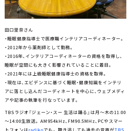
田口里奈さん
・睡眠健康指導士で医療職インテリアコーディネーター。
・2012年から薬剤師として勤務。
・2016年、インテリアコーディネーターの資格を取得し、
睡眠が空間にも大きく影響されていることに着目。
・2021年には上級睡眠健康指導士の資格を取得。
・現在は、エビデンスに基づく睡眠・健康知識をインテリ
アに落とし込んだコーディネートを中心に、ウェブメディ
アや記事の執筆を行なっています。
TBSラジオ『ジェーン・スー 生活は踊る』は月～木の11:00
～14:00生放送。 AM954kHz、FM90.5MHz、PCやスマー
トフォンは
radiko
でも。 聴き逃しても過去の音声が
TBS