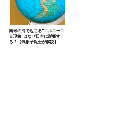
南米の海で起こる”エルニーニ
ョ現象”はなぜ日本に影響す
る？【気象予報士が解説】
水谷豊さん（1）～
122か国へ渡ったイモトアヤコさんのカ
バンには、１本３役で 普段使いも防災に
もなる最強の棒が入っていた！
放送後記＆「『ねこずみ・うささわ』販
売開始！」