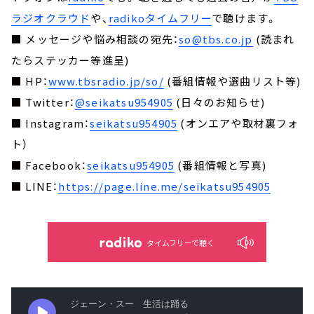
ラジオクラウド
や、
radikoタイムフリー
で聴けます。
■ メッセージや悩み相談の宛先：
so@tbs.co.jp
(読まれ
たらステッカー等進呈)
■ HP：
www.tbsradio.jp/so/
(番組情報や選曲リスト等)
■ Twitter：
@seikatsu954905
(日々のお知らせ)
■ Instagram：
seikatsu954905
(オンエアや取材裏フォ
ト）
■ Facebook：
seikatsu954905
(番組情報と写真)
■ LINE：
https://page.line.me/seikatsu954905
タイムフリーで聴く