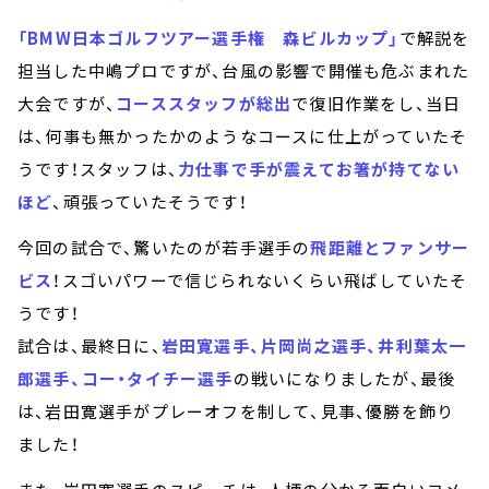
「BMW日本ゴルフツアー選手権 森ビルカップ」
で解説を
担当した中嶋プロですが、台風の影響で開催も危ぶまれた
大会ですが、
コーススタッフが総出
で復旧作業をし、当日
は、何事も無かったかのようなコースに仕上がっていたそ
うです！スタッフは、
力仕事で手が震えてお箸が持てない
ほど
、頑張っていたそうです！
今回の試合で、驚いたのが若手選手の
飛距離とファンサー
ビス
！スゴいパワーで信じられないくらい飛ばしていたそ
うです！
試合は、最終日に、
岩田寛選手、片岡尚之選手、井利葉太一
郎選手、コー・タイチー選手
の戦いになりましたが、最後
は、岩田寛選手がプレーオフを制して、見事、優勝を飾り
ました！