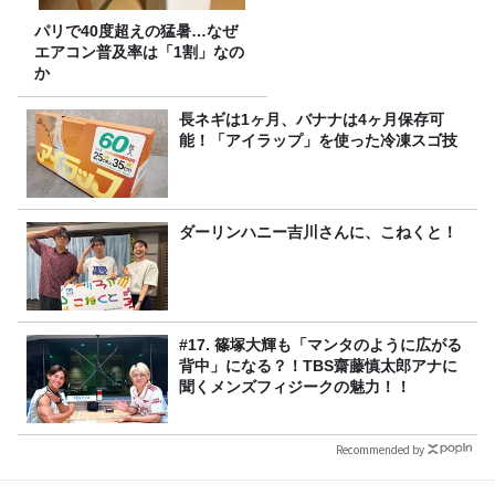
パリで40度超えの猛暑…なぜ
エアコン普及率は「1割」なの
か
長ネギは1ヶ月、バナナは4ヶ月保存可
能！「アイラップ」を使った冷凍スゴ技
ダーリンハニー吉川さんに、こねくと！
#17. 篠塚大輝も「マンタのように広がる
背中」になる？！TBS齋藤慎太郎アナに
聞くメンズフィジークの魅力！！
Recommended by