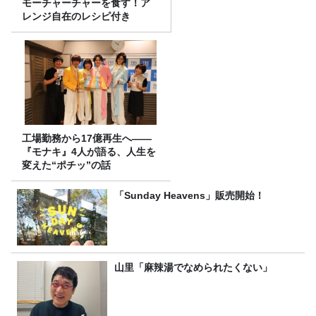
モーチャーチャーを食す！ア
レンジ自在のレシピ付き
工場勤務から17億再生へ——
『モナキ』4人が語る、人生を
変えた“ポチッ”の話
「Sunday Heavens」販売開始！
山里「麻辣湯でなめられたくない」