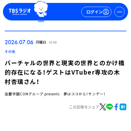
ログイン
マイページ
2026.07.06
月曜日
15:00
新規会員登録
ログイン
その他
バーチャルの世界と現実の世界とのかけ橋
的存在になる！ゲストはVTuber専攻の木
村杏璃さん！
滋慶学園COMグループ presents 夢はココから！サンデー！
今日の番組表
この記事をシェア
週間番組表
トピックス
TBS Podcast