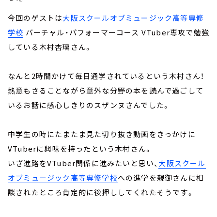
今回のゲストは
大阪スクールオブミュージック高等専修
学校
バーチャル・パフォーマーコース VTuber専攻で勉強
している木村杏璃さん。
なんと2時間かけて毎日通学されているという木村さん！
熱意もさることながら意外な分野の本を読んで過ごして
いるお話に感心しきりのスザンヌさんでした。
中学生の時にたまたま見た切り抜き動画をきっかけに
VTuberに興味を持ったという木村さん。
いざ進路をVTuber関係に進みたいと思い、
大阪スクール
オブミュージック高等専修学校
への進学を親御さんに相
談されたところ肯定的に後押ししてくれたそうです。