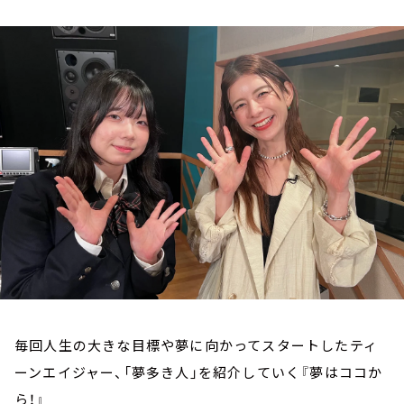
お知らせ
イベント・グッズ
YouTube
会社情報
毎回人生の大きな目標や夢に向かってスタートしたティ
ーンエイジャー、「夢多き人」を紹介していく『夢はココか
ら！』