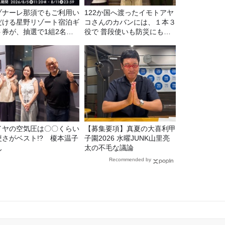
ゾナーレ那須でもご利用い
122か国へ渡ったイモトアヤ
だける星野リゾート宿泊ギ
コさんのカバンには、１本３
ト券が、抽選で1組2名様
役で 普段使いも防災にもな
プレゼント！
る最強の棒が入っていた！
イヤの空気圧は〇〇くらい
【募集要項】真夏の大喜利甲
硬さがベスト!? 榎本温子
子園2026 水曜JUNK山里亮
ん
太の不毛な議論
Recommended by