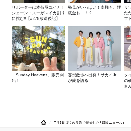
リポーターは本仮屋ユイカ！
発見がいっぱい！南極も、埋
リ
ジェーン・スーがスイカ割り
蔵金も…！？
た
に挑む‼【#278放送後記】
フ
に
「Sunday Heavens」販売開
妄想散歩へ出発！サカイJr.
タ
始！
が愛を語る
の
さ
7月6日（月）の放送で紹介した「都民ニュース」