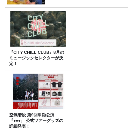
『CITY CHILL CLUB』8月の
ミュージックセレクターが決
定！
空気階段 第9回単独公演
『●●●』 公式ツアーグッズの
詳細発表！