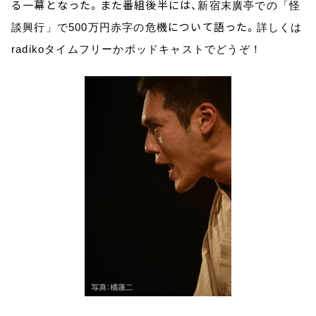
る一幕となった。また番組後半には、
新宿末廣亭での「怪
について語った。
談興行」で
500
万円赤字の危機
詳しくは
radikoタイムフリーかポッドキャストでどうぞ！