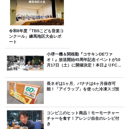
令和8年度「TBSこども音楽コ
ンクール」練馬地区大会レポ
ート
小堺一機＆関根勤『コサキンDEワァ
オ！』放送開始45周年記念イベントが10
月17日（土）に開催決定！本日よりFC先
行受付スタート！
長ネギは1ヶ月、バナナは4ヶ月保存可
能！「アイラップ」を使った冷凍スゴ技
コンビニのヒット商品！モーモーチャー
チャーを食す！アレンジ自在のレシピ付
き