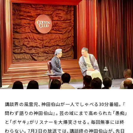
お知らせ
イベント・グッズ
YouTube
会社情報
講談界の風雲児、神田伯山が一人でしゃべる30分番組。『
問わず語りの神田伯山』。芸の域にまで高められた「愚痴」
と「ボヤキ」がリスナーを大爆笑させる。毎回無事には終
わらない。7月3日の放送では、講談師の神田伯山が、先日