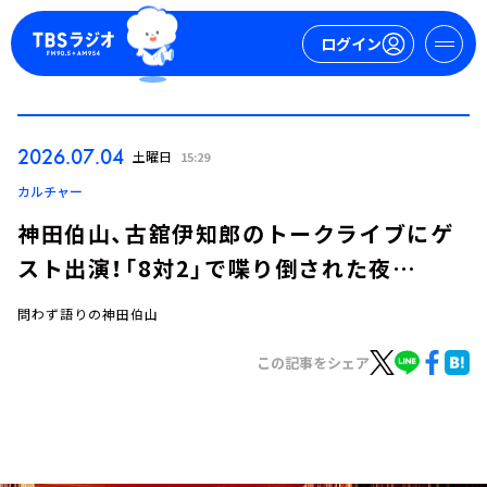
ログイン
マイページ
2026.07.04
土曜日
15:29
新規会員登録
ログイン
カルチャー
神田伯山、古舘伊知郎のトークライブにゲ
スト出演！「8対2」で喋り倒された夜…
問わず語りの神田伯山
この記事をシェア
今日の番組表
週間番組表
トピックス
TBS Podcast