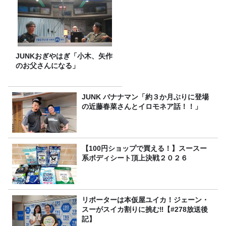
JUNKおぎやはぎ「小木、矢作
のお父さんになる」
JUNK バナナマン「約３か月ぶりに登場
の近藤春菜さんとイロモネア話！！」
【100円ショップで買える！】スースー
系ボディシート頂上決戦２０２６
リポーターは本仮屋ユイカ！ジェーン・
スーがスイカ割りに挑む‼【#278放送後
記】