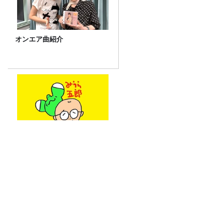
オンエア曲紹介
おすすめPodcast・みうら五
郎「もっちゅりんと映画ちい
かわ 人魚の島のひみつ」
カンヌ映画祭で日本が初めて選ばれた
「カントリーオブオナー」とは？現地取
材で迫る選出の意味