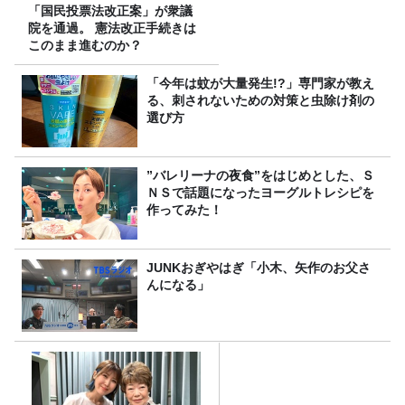
「国民投票法改正案」が衆議
院を通過。 憲法改正手続きは
このまま進むのか？
「今年は蚊が大量発生!?」専門家が教え
る、刺されないための対策と虫除け剤の
選び方
”バレリーナの夜食”をはじめとした、Ｓ
ＮＳで話題になったヨーグルトレシピを
作ってみた！
JUNKおぎやはぎ「小木、矢作のお父さ
んになる」