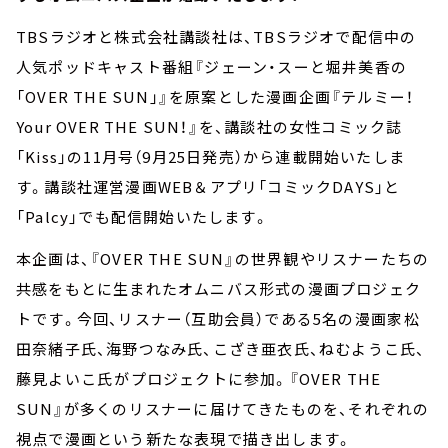
TBSラジオと株式会社講談社は、TBSラジオで配信中の
人気ポッドキャスト番組『ジェーン・スーと堀井美香の
「OVER THE SUN」』を原案とした漫画企画『テルミー！
Your OVER THE SUN！』を、講談社の女性コミック誌
「Kiss」の11月号（9月25日発売）から連載開始いたしま
す。講談社運営漫画WEB＆アプリ「コミックDAYS」と
「Palcy」でも配信開始いたします。
本企画は、『OVER THE SUN』の世界観やリスナーたちの
共感をもとに生まれたオムニバス形式の漫画プロジェク
トです。今回、リスナー（互助会員）である5名の漫画家――松
田奈緒子氏、海野つなみ氏、こざき亜衣氏、ねむようこ氏、
藤見よいこ氏――がプロジェクトに参加。『OVER THE
SUN』が多くのリスナーに届けてきたものを、それぞれの
視点で漫画という新たな表現で描き出します。