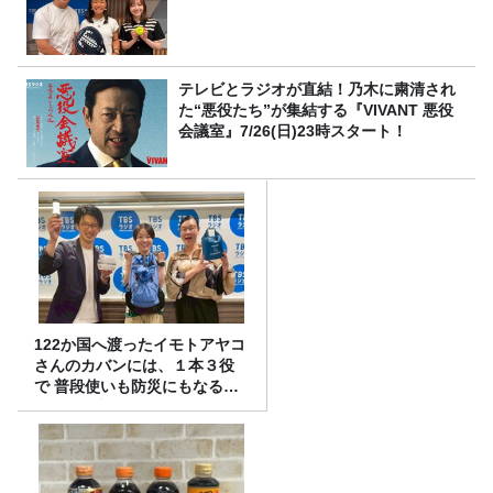
テレビとラジオが直結！乃木に粛清され
た“悪役たち”が集結する『VIVANT 悪役
会議室』7/26(日)23時スタート！
122か国へ渡ったイモトアヤコ
さんのカバンには、１本３役
で 普段使いも防災にもなる最
強の棒が入っていた！