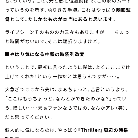
ち、っていう。この、光と影と位置関係で、この家のムード
っていうのを示す、語りきる手腕。これはやっぱり
映画監
督として、たしかなものが本当にあると思います。
ライブシーンそのものの力云々もありますが……ちょっ
と時間がないので、そこは端折りますけど。
■やはり気になる中盤の時系列改変
ということで、最初に言ったように僕は、よくここまで仕
上げてくれた！という一作だとは思うんですが……。
大急ぎでここから先は、まぁちょっと、苦言というより、
「ここはもうちょっと、なんとかできたのかな？」ってい
う、惜しい……まぁファンならではの、なんかアレ（笑）、
だと思ってください。
個人的に気になるのは、やっぱり
『Thriller』周辺の時系