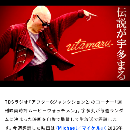
お知らせ
イベント・グッズ
YouTube
会社情報
TBSラジオ『アフター6ジャンクション2』のコーナー「週
刊映画時評ムービーウォッチメン」。宇多丸が毎週ランダ
ムに決まった映画を自腹で鑑賞して生放送で評論しま
す。今週評論した映画は
『Michael／マイケル』（
2026年