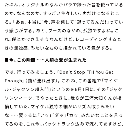
たぶん、オリジナルのなんかパラで録った音を使っている
のか、なんなのか、すっごい生々しい、声だけになるとこ
ろ。「あぁ、本当に“今、声を発して”録ってるんだ！」ってい
う感じがする。あと、ブースのなかの、孤独ですよね。こ
れ、僕とかでさえそうなんだけど、レコーディングすると
きの孤独感、みたいなものも描かれている気がする。
■今、この瞬間……人類の宝が生まれた
では、行ってみましょう、『Don't Stop 'Til You Get
Enough』（曲が流れ出す）。これね、この番組で「マイケ
ル・ジャクソン超入門」というのを6月1日に、その「ジャク
ソンウィーク」でやったときに、我らが三浦大知くんが指
摘していた、マイケル独特の細かいリズム取りみたい
な……要するに「アッ」「ダッ」「カッ」みたいなことを言っ
てるのを、これ今、バックトラック込みで流れてますけど、