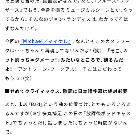
た衣装も含めた、画面設計なんで。あと、『ブルース・ブラ
ザース』でもう、全身を撮るミュージカルシーンとか、やっ
てるから。そんなのジョン・ランディスは、わかってるは
ずなんだけど。
今回の
『Michael／マイケル』
、なんとそこのカメラワー
クは……ちゃんと再現してないんだよ！（笑）
「そこ、カ
ット割っちゃダメーッ！」みたいなところで、割るんだ
よ！
アントワーン・フークアよ！ そこはこだわって……
もうっ！（笑）
■せめてクライマックス、歌詞に日本語字幕は絶対必要
あと、まあ『Bad』という曲の位置づけ、とかもいろいろあ
るんですが（※宇多丸補足:この日の「放課後ポッドキャス
ト」でちょっとだけ話しました）、ちょっと時間がないん
で。