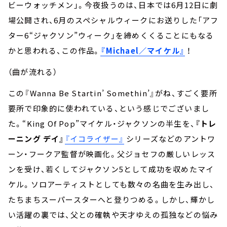
ビーウォッチメン」。今夜扱うのは、日本では6月12日に劇
場公開され、6月のスペシャルウィークにお送りした「アフ
ター6“ジャクソン”ウィーク」を締めくくることにもなる
かと思われる、この作品。
『Michael／マイケル』
！
（曲が流れる）
この『Wanna Be Startin’ Somethin’』がね、すごく要所
要所で印象的に使われている、という感じでございまし
た。“King Of Pop”マイケル・ジャクソンの半生を、
『トレ
ーニング デイ』
『イコライザー』
シリーズなどのアントワ
ーン・フークア監督が映画化。父ジョセフの厳しいレッス
ンを受け、若くしてジャクソン5として成功を収めたマイ
ケル。ソロアーティストとしても数々の名曲を生み出し、
たちまちスーパースターへと登りつめる。しかし、輝かし
い活躍の裏では、父との確執や天才ゆえの孤独などの悩み