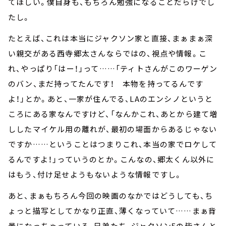
てほしい。僕自身も、もちろん勉強になることだらけでし
たし。
たとえば、これは本当にジャクソン家と直接、まぁまぁ深
い親交がある西寺郷太さんならではの、視点や情報。こ
れ、やっぱり「はー！」って……「ティトさんがこのワーゲン
のバン、まだ持ってたんです！ 本物を持ってるんです
よ！」とか。あと、一家が住んでる、LAのエンシノというと
ころにある家なんですけど、「なんかこれ、あとから建て増
ししたマイケル用の離れが、最初の場面からあるじゃない
ですか……ということはつまりこれ、本当の家でロケして
るんですよ！」っていうのとか。こんなの、郷太くん以外に
はもう、付け足せようもないような情報ですし。
あと、まぁもちろん今回の映画のなかではどうしても、ち
ょっと描写としてかなり正直、薄くなっていて……まぁ背
景になっちゃっている、兄弟たち、ジャクソン5の皆さんと