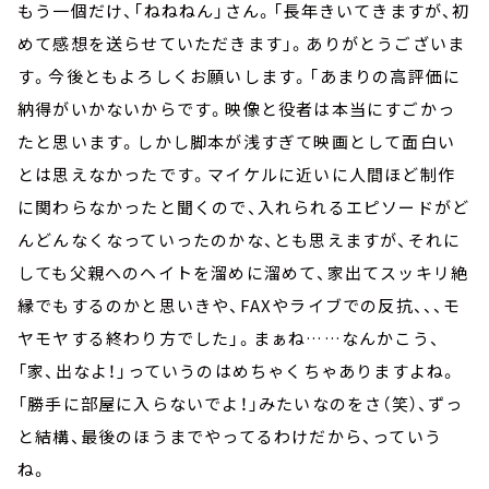
もう一個だけ、「ねねねん」さん。「長年きいてきますが、初
めて感想を送らせていただきます」。ありがとうございま
す。今後ともよろしくお願いします。「あまりの高評価に
納得がいかないからです。映像と役者は本当にすごかっ
たと思います。しかし脚本が浅すぎて映画として面白い
とは思えなかったです。マイケルに近いに人間ほど制作
に関わらなかったと聞くので、入れられるエピソードがど
んどんなくなっていったのかな、とも思えますが、それに
しても父親へのヘイトを溜めに溜めて、家出てスッキリ絶
縁でもするのかと思いきや、FAXやライブでの反抗、、、モ
ヤモヤする終わり方でした」。まぁね……なんかこう、
「家、出なよ！」っていうのはめちゃくちゃありますよね。
「勝手に部屋に入らないでよ！」みたいなのをさ（笑）、ずっ
と結構、最後のほうまでやってるわけだから、っていう
ね。