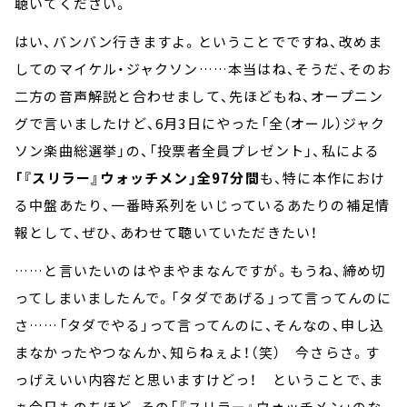
聴いてください。
はい、バンバン行きますよ。ということでですね、改めま
してのマイケル・ジャクソン……本当はね、そうだ、そのお
二方の音声解説と合わせまして、先ほどもね、オープニン
グで言いましたけど、6月3日にやった「全（オール）ジャク
ソン楽曲総選挙」の、「投票者全員プレゼント」、私による
「『スリラー』ウォッチメン」全97分間
も、特に本作におけ
る中盤あたり、一番時系列をいじっているあたりの補足情
報として、ぜひ、あわせて聴いていただきたい！
……と言いたいのはやまやまなんですが。もうね、締め切
ってしまいましたんで。「タダであげる」って言ってんのに
さ……「タダでやる」って言ってんのに、そんなの、申し込
まなかったやつなんか、知らねぇよ！（笑） 今さらさ。す
っげえいい内容だと思いますけどっ！ ということで、ま
ぁ今日ものちほど、その「『スリラー』ウォッチメン」のな