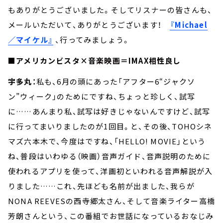
もありがとうございました。そしてリスナーの皆さんも、
メールいただいて、ありがとうございます！
『Michael
／マイケル』
、行ってみましょう。
■アメリカンビスタ×音楽映画＝IMAX相性良し
宇多丸：
私も、6月の頭にあった「アフター6“ジャクソ
ン”ウィーク」のためにですね、ちょっと珍しく、試写
に……あんまり私、試写は好きじゃないんですけど、試写
に行ってまいりましたのが1回目。と、その後、TOHOシネ
マズ六本木で、今度はですね、「HELLO! MOVIE」という
ね、普段はいわゆる（映画）音声ガイド、音声説明のために
使われるアプリを使って、洋画初といわれる音声解説が入
りました……これ、先ほども名前が出ました、我らが
NONA REEVESの西寺郷太さん、そして音楽ライター高橋
芳朗さんという、この番組でお世話になっているおなじみ