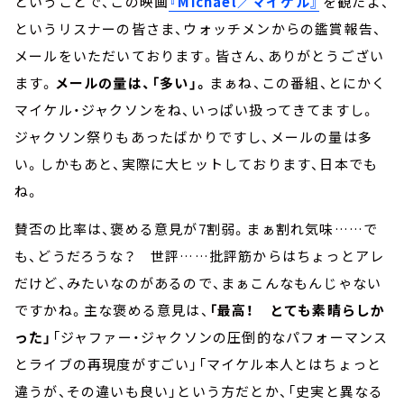
ということで、この映画
『Michael／マイケル』
を観たよ、
というリスナーの皆さま、ウォッチメンからの鑑賞報告、
メールをいただいております。皆さん、ありがとうござい
ます。
メールの量は、「多い」。
まぁね、この番組、とにかく
マイケル・ジャクソンをね、いっぱい扱ってきてますし。
ジャクソン祭りもあったばかりですし、メールの量は多
い。しかもあと、実際に大ヒットしております、日本でも
ね。
賛否の比率は、褒める意見が7割弱。まぁ割れ気味……で
も、どうだろうな？ 世評……批評筋からはちょっとアレ
だけど、みたいなのがあるので、まぁこんなもんじゃない
ですかね。主な褒める意見は、
「最高！ とても素晴らしか
った」
「ジャファー・ジャクソンの圧倒的なパフォーマンス
とライブの再現度がすごい」「マイケル本人とはちょっと
違うが、その違いも良い」という方だとか、「史実と異なる