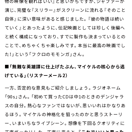
物の映像を観ればいい』と思いがちですが、ジャファーが
演じ、完璧な『スリラー』がスクリーンに流れる『そのこと
自体』に深い意味があると感じました。『彼の物語は続い
ていく』とあったように、伝記映画としては珍しく後編へ
と続く構成になっており、すでに製作も決まっているとの
ことで、めちゃくちゃ楽しみです。本当に最高の映画でし
た！」という「フクロのモモンガ」さん。
■「無難な英雄譚に仕上げたぶん、マイケルの核心から逃
げている」（リスナーメール2）
一方、否定的な意見もご紹介しましょう。ラジオネーム
「90s」さん。「初めて買ったCDは中1のときのデンジャラ
スの自分。熱心なファンではないが、思いいれはかなりあ
るほう。マイケルの神格化を狙ったのかと思うストーリ
ー、いまいちなライブシーン。想像を下回るクオリティに
正直ガッカリした。――正直に言うと、
『これでいいと思った