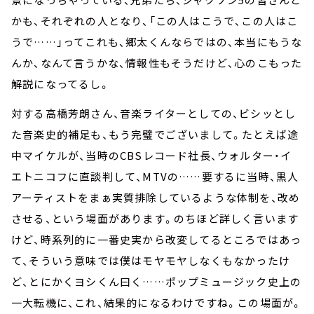
かも、それぞれの人となり、「この人はこうで、この人はこ
うで……」ってこれも、郷太くんならではの、本当にもうな
んか、なんて言うかな、情報性もそうだけど、心のこもった
解説になってるし。
対する高橋芳朗さん、音楽ライターとしての、ビシッとし
た音楽史的補足も、もう完璧でございまして。たとえば途
中マイケルが、当時のCBSレコード社長、ウォルター・イ
エトニコフに直談判して、MTVの……要するに当時、黒人
アーティストをまぁ実質排除しているような体制を、改め
させる、という場面があります。のちほど詳しく言います
けど、時系列的に一番史実から改変してるところではあっ
て、そういう意味では僕はモヤモヤしなくもなかったけ
ど、とにかくヨシくん曰く……ポップミュージック史上の
一大転機に、これ、結果的になるわけですね。この場面が。