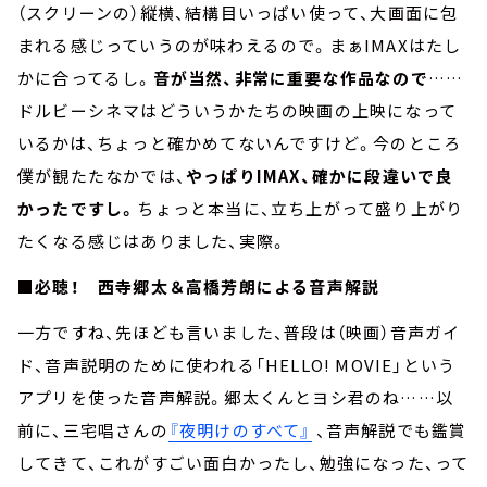
（スクリーンの）縦横、結構目いっぱい使って、大画面に包
まれる感じっていうのが味わえるので。まぁIMAXはたし
かに合ってるし。
音が当然、非常に重要な作品なので
……
ドルビーシネマはどういうかたちの映画の上映になって
いるかは、ちょっと確かめてないんですけど。今のところ
僕が観たたなかでは、
やっぱりIMAX、確かに段違いで良
かったですし。
ちょっと本当に、立ち上がって盛り上がり
たくなる感じはありました、実際。
■必聴！ 西寺郷太＆高橋芳朗による音声解説
一方ですね、先ほども言いました、普段は（映画）音声ガイ
ド、音声説明のために使われる「HELLO! MOVIE」という
アプリを使った音声解説。郷太くんとヨシ君のね……以
前に、三宅唱さんの
『夜明けのすべて』
、音声解説でも鑑賞
してきて、これがすごい面白かったし、勉強になった、って