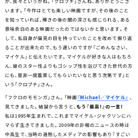
か、我々というかね。「クロブチ」さんね、ありがとうござ
います。「今作はとても楽しい映画ですが、その後のこと
を知っていれば、輝きの後の闇の深さも感じられる、ある
意味余白のある映画だったのではないかと思います。そ
して、私自身が偏見の目を持っていたことを改めて振り返
ることが出来たので、もう遅いのですが『ごめんなさい、
マイケル』と伝えたいです。マイケルが好きな人はもちろ
ん、彼のスター性よりもゴシップ性を浴びてきた世代の方
にも、是非一度鑑賞してもらいたいなと思う次第です」と
いう「クロブチ」さん。
「フクロのモモンガ」さん。「映画
『Michael／マイケル』
、
見てきました。結論から言うと、
もう『最高！』の一言！
私は1995年生まれで、これまでマイケル・ジャクソンにハ
マらず生きてきました。2009年の訃報のニュースの時は
中高生で、当時の過熱したメディアの影響もあり『すごい