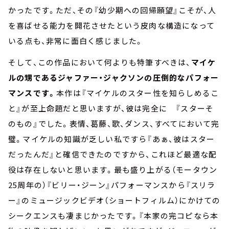
かったです。ただ、その『幼少期への回帰願望』こそが、人
を喜ばせる能力を開花させたという皮肉な構造になって
いる点も、非常に面白く感じました。
そして、この作品において何よりも特筆すべきは、
マイケ
ルの甥であるジャファー・ジャクソンの圧倒的なパフォー
マンスです。
本作は『マイケルのスター性を知らしめるこ
と』が至上命題だと思いますが、彼は完全に 『スターそ
のもの』でした。表情、葛藤、歌、ダンス、すべてにおいて完
璧。マイケルの知識が乏しい私ですら『あぁ、彼はスター
だったんだ』と確信できたのですから、これほど最適な配
役は存在しないと思います。最も盛り上がる（モータウン
25周年の）『ビリー・ジーン』パフォーマンスから『スリラ
ー』のミュージックビデオ（ショートフィルム）にかけての
シークエンスも凄まじかったです。『本家の完コピなら本