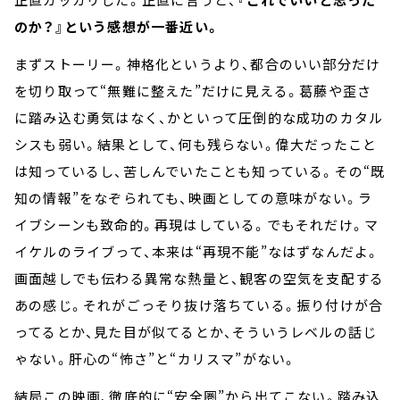
のか？』という感想が一番近い。
まずストーリー。神格化というより、都合のいい部分だけ
を切り取って“無難に整えた”だけに見える。葛藤や歪さ
に踏み込む勇気はなく、かといって圧倒的な成功のカタル
シスも弱い。結果として、何も残らない。偉大だったこと
は知っているし、苦しんでいたことも知っている。その“既
知の情報”をなぞられても、映画としての意味がない。ラ
イブシーンも致命的。再現はしている。でもそれだけ。マ
イケルのライブって、本来は“再現不能”なはずなんだよ。
画面越しでも伝わる異常な熱量と、観客の空気を支配する
あの感じ。それがごっそり抜け落ちている。振り付けが合
ってるとか、見た目が似てるとか、そういうレベルの話じ
ゃない。肝心の“怖さ”と“カリスマ”がない。
結局この映画、徹底的に“安全圏”から出てこない。踏み込