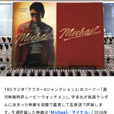
お知らせ
イベント・グッズ
YouTube
会社情報
TBSラジオ『アフター6ジャンクション2』のコーナー「週
刊映画時評ムービーウォッチメン」。宇多丸が毎週ランダ
ムに決まった映画を自腹で鑑賞して生放送で評論しま
す。今週評論した映画は
『Michael／マイケル』（
2026年