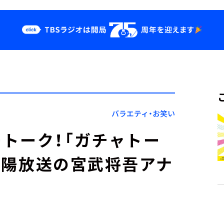
クス
イベント・グッ
ズ
st
YouTube
せ
会社情報
バラエティ・お笑い
トーク！「ガチャトー
K山陽放送の宮武将吾アナ