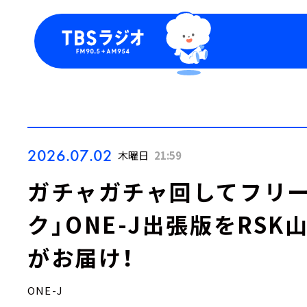
今日の番組表
トピッ
週間番組表
TBS
Podca
お知ら
2026.07.02
木曜日
21:59
ガチャガチャ回してフリー
ク」ONE-J出張版をRS
がお届け！
ONE-J