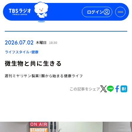
ログイン
マイページ
2026.07.02
木曜日
18:30
新規会員登録
ログイン
ライフスタイル・健康
微生物と共に生きる
週刊ミヤリサン製薬！腸から始まる健康ライフ
この記事をシェア
今日の番組表
週間番組表
トピックス
TBS Podcast