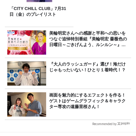
「CITY CHILL CLUB」7月31
日（金）のプレイリスト
美輪明宏さんへの感謝と平和への思いを
つなぐ追悼特別番組『美輪明宏 薔薇色の
日曜日～ごきげんよう、ルンルン～』
8/9（日）16時放送
『大人のラッシュガード』選び！海だけ
じゃもったいない！ひとり１着時代！？
画面を魅力的にするエフェクトを作る！
ゲストはゲームグラフィック＆キャラク
ター専攻の遠藤里桜さん！
Recommended by