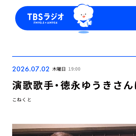
今日の番組表
トピッ
週間番組表
TBS
Podca
お知ら
2026.07.02
木曜日
19:00
演歌歌手・徳永ゆうきさん
こねくと