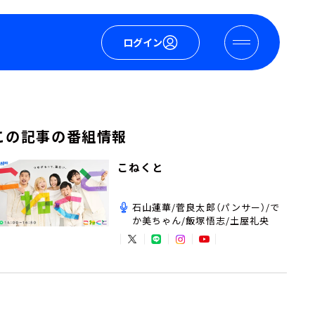
ログイン
この記事の番組情報
こねくと
石山蓮華/菅良太郎（パンサー）/で
か美ちゃん/飯塚悟志/土屋礼央