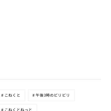
# こねくと
# 午後3時のビリビリ
# こねくとねっと