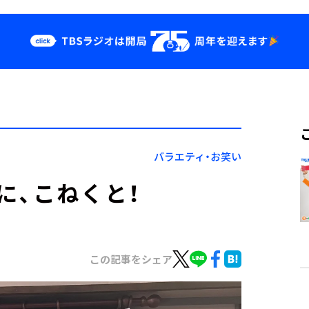
クス
イベント・グッ
ズ
st
YouTube
せ
会社情報
バラエティ・お笑い
に、こねくと！
この記事をシェア