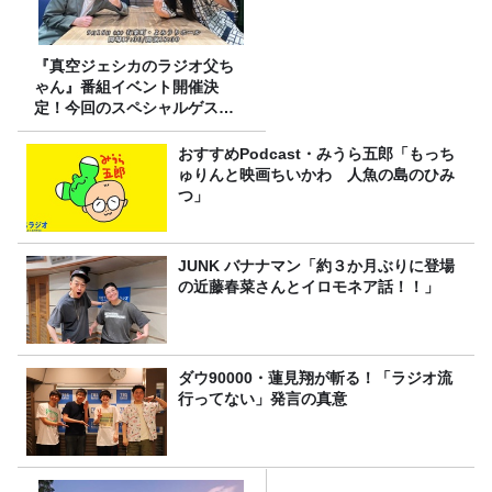
『真空ジェシカのラジオ父ち
ゃん』番組イベント開催決
定！今回のスペシャルゲスト
は、タカアンドトシ！
おすすめPodcast・みうら五郎「もっち
ゅりんと映画ちいかわ 人魚の島のひみ
つ」
JUNK バナナマン「約３か月ぶりに登場
の近藤春菜さんとイロモネア話！！」
ダウ90000・蓮見翔が斬る！「ラジオ流
行ってない」発言の真意