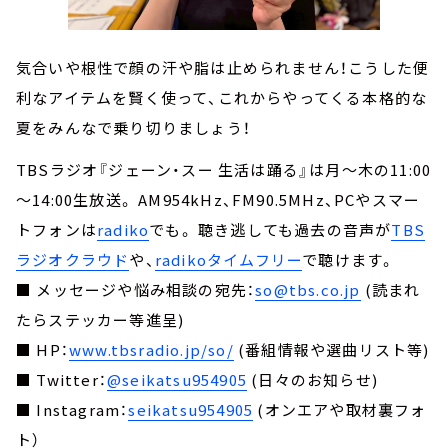
気合いや根性で顔の汗や脂は止められません！こうした便
利なアイテムを賢く使って、これからやってくる本格的な
夏をみんなで乗り切りましょう！
TBSラジオ『ジェーン・スー 生活は踊る』は月～木の11:00
～14:00生放送。 AM954kHz、FM90.5MHz、PCやスマー
トフォンは
radiko
でも。 聴き逃しても過去の音声が
TBS
ラジオクラウド
や、
radikoタイムフリー
で聴けます。
■ メッセージや悩み相談の宛先：
so@tbs.co.jp
(読まれ
たらステッカー等進呈)
■ HP：
www.tbsradio.jp/so/
(番組情報や選曲リスト等)
■ Twitter：
@seikatsu954905
(日々のお知らせ)
■ Instagram：
seikatsu954905
(オンエアや取材裏フォ
ト）