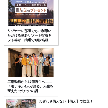
リゾナーレ那須でもご利用い
ただける星野リゾート宿泊ギ
フト券が、抽選で1組2名様に
プレゼント！
工場勤務から17億再生へ——
『モナキ』4人が語る、人生を
変えた“ポチッ”の話
わざわざ備えない【備え】で防災！