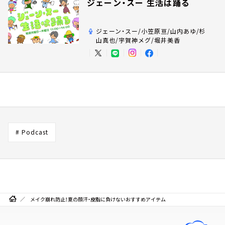
ジェーン・スー 生活は踊る
ジェーン・スー/小笠原亘/山内あゆ/杉
山真也/宇賀神メグ/堀井美香
# Podcast
メイク崩れ防止！夏の顔汗・皮脂に負けないおすすめアイテム