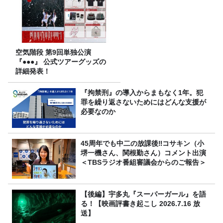
空気階段 第9回単独公演
『●●●』 公式ツアーグッズの
詳細発表！
『拘禁刑』の導入からまもなく1年。犯
罪を繰り返さないためにはどんな支援が
必要なのか
45周年でも中二の放課後‼コサキン（小
堺一機さん、関根勤さん）コメント出演
＜TBSラジオ番組審議会からのご報告＞
【後編】宇多丸『スーパーガール』を語
る！【映画評書き起こし 2026.7.16 放
送】