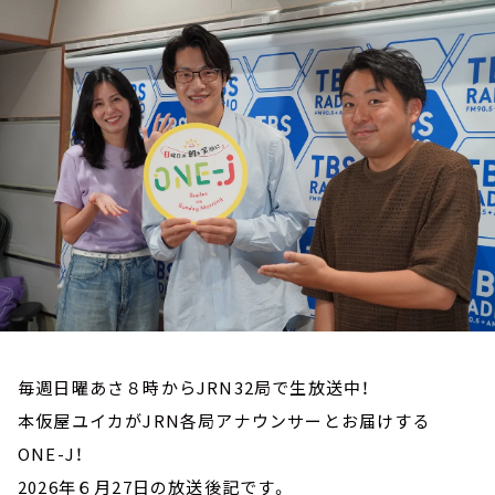
お知らせ
イベント・グッズ
YouTube
会社情報
毎週日曜あさ８時からJRN32局で生放送中！
本仮屋ユイカがJRN各局アナウンサーとお届けする
ONE-J！
2026年６月27日の放送後記です。