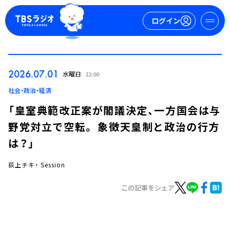
ログイン
マイページ
2026.07.01
水曜日
22:00
新規会員登録
ログイン
社会・政治・経済
「皇室典範改正案が閣議決定、一方国会は与
野党対立で空転。 象徴天皇制と政治の行方
は？」
荻上チキ・ Session
今日の番組表
この記事をシェア
週間番組表
トピックス
TBS Podcast