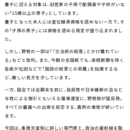
養子に迎える対象は、旧宮家の子孫で配偶者や子供がいな
い「15歳以上の男子」としています。
養子となった本人には皇位継承資格を認めない一方で、そ
の「子孫の男子」には資格を認める規定が盛り込まれまし
た。
しかし、野党の一部は「『立法府の総意』とかけ離れてい
る」などと批判。また、今朝の全国紙でも、産経新聞を除く
各紙が社説などで「国民の総意との乖離」を指摘するな
ど、厳しい見方を示しています。
一方、国会では会期末を前に、自民党や日本維新の会など
与党による強引ともいえる議事運営に、野党側が猛反発。
すべての審議への出席を拒否する、異例の事態が続いてい
ます。
今回は、象徴天皇制に詳しい専門家と、政治の最前線を取