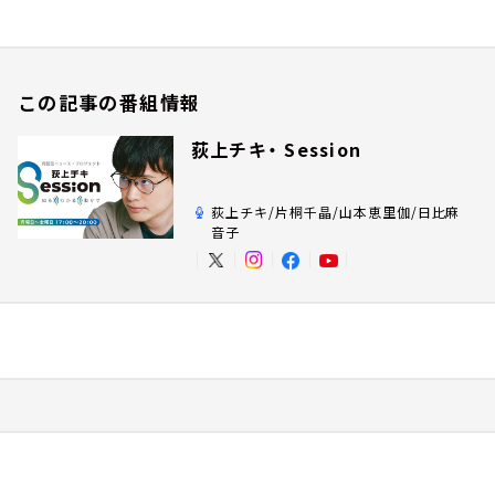
この記事の番組情報
荻上チキ・ Session
荻上チキ/片桐千晶/山本恵里伽/日比麻
音子