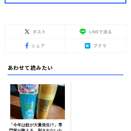
ポスト
LINEで送る
シェア
ブクマ
あわせて読みたい
「今年は蚊が大量発生!?」専
門家が教える、刺されないた