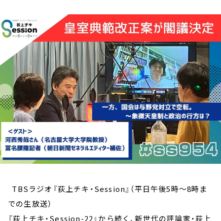
お知らせ
イベント・グッズ
YouTube
会社情報
TBSラジオ『荻上チキ・Session』（平日午後5時～8時ま
での生放送）
『荻上チキ・Session-22』から続く、新世代の評論家・荻上