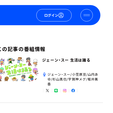
ログイン
この記事の番組情報
ジェーン・スー 生活は踊る
ジェーン・スー/小笠原亘/山内あ
ゆ/杉山真也/宇賀神メグ/堀井美
香