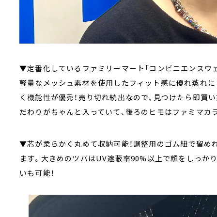
▼定番化しているファミリーマート「コンビニエンスウェア
軽量なメッシュ素材を使用したフィット感に優れ蒸れに
く機能性が優秀！売り切れ続出なので、見つけたら即買
だわりがちゃんと入っていて、後ろのヒモはファミマカ
▼芯が柔らかく丸めて収納可能！調整用のゴム紐で留め
ます。大きめのツバはUV遮蔽率90%以上で顔をしっか
いも可能！