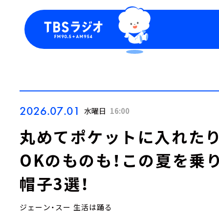
今日の番組表
トピッ
週間番組表
TBS
Podca
お知ら
2026.07.01
水曜日
16:00
丸めてポケットに入れたり
OKのものも！この夏を乗
帽子3選！
ジェーン・スー 生活は踊る