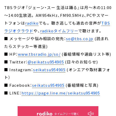
TBSラジオ『ジェーン・スー 生活は踊る』は月～木の11:00
～14:00生放送。 AM954kHz、FM90.5MHz、PCやスマー
トフォンは
radiko
でも。 聴き逃しても過去の音声が
TBS
ラジオクラウド
や、
radikoタイムフリー
で聴けます。
■ メッセージや悩み相談の宛先：
so@tbs.co.jp
(読まれ
たらステッカー等進呈)
■ HP：
www.tbsradio.jp/so/
(番組情報や選曲リスト等)
■ Twitter：
@seikatsu954905
(日々のお知らせ)
■ Instagram：
seikatsu954905
(オンエアや取材裏フォ
ト）
■ Facebook：
seikatsu954905
(番組情報と写真)
■ LINE：
https://page.line.me/seikatsu954905
タイムフリーで聴く