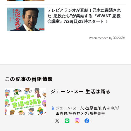
テレビとラジオが直結！乃木に粛清され
た“悪役たち”が集結する『VIVANT 悪役
会議室』7/26(日)23時スタート！
Recommended by
この記事の番組情報
ジェーン・スー 生活は踊る
ジェーン・スー/小笠原亘/山内あゆ/杉
山真也/宇賀神メグ/堀井美香