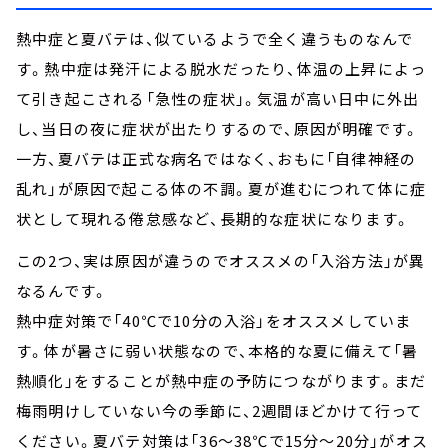
熱中症と夏バテは、似ているようで全く違うものなんで
す。熱中症は発汗による脱水だったり、体温の上昇によっ
て引き起こされる「急性の症状」。気温が高い日中に外出
し、当日の夜に症状が出たりするので、原因が明確です。
一方、夏バテは正式な病名ではなく、おもに「自律神経の
乱れ」が原因で起こる体の不調。夏が進むにつれて体に症
状として現れる倦怠感など、長期的な症状になります。
この2つ、実は原因が違うのでオススメの「入浴方法」が異
なるんです。
熱中症対策で「40℃で10分の入浴」をオススメしていま
す。体が暑さに弱い状態なので、本格的な夏に備えて「暑
熱順化」をすることが熱中症の予防につながります。まだ
梅雨明けしていない今の季節に、2週間ほどかけて行って
ください。夏バテ対策は「36～38℃で15分～20分」がオス