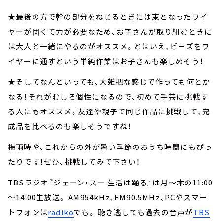
★最後の方で幹の部分をねじるときには束となったワイ
ヤーが固くて力が必要なため、お子さんが取り組むときに
は大人と一緒にやるのがオススメ。とはいえ、ビーズをワ
イヤーに通すという単純作業はお子さんも楽しめそう！
★そしてなんといっても、大雑把な感じで作っても何とか
なる！それがむしろ個性になるので、初めて手芸に挑戦す
る人にもオススメ。友達や親子で同じ作品に挑戦して、完
成品を比べるのも楽しそうですね！
梅雨時や、これからの外が暑い季節のおうち時間にもぴっ
たりです！ぜひ、挑戦してみて下さい！
TBSラジオ『ジェーン・スー 生活は踊る』は月～木の11:00
～14:00生放送。 AM954kHz、FM90.5MHz、PCやスマー
トフォンは
radiko
でも。 聴き逃しても過去の音声が
TBS