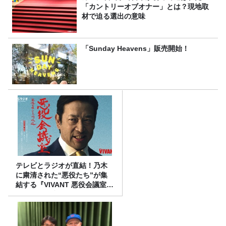
「カントリーオブオナー」とは？現地取
材で迫る選出の意味
「Sunday Heavens」販売開始！
テレビとラジオが直結！乃木
に粛清された“悪役たち”が集
結する『VIVANT 悪役会議室』
7/26(日)23時スタート！