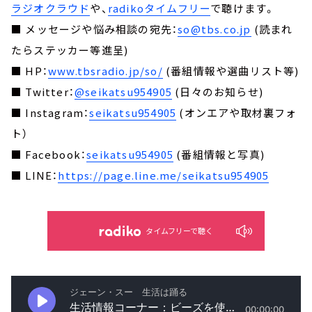
ラジオクラウド
や、
radikoタイムフリー
で聴けます。
■ メッセージや悩み相談の宛先：
so@tbs.co.jp
(読まれ
たらステッカー等進呈)
■ HP：
www.tbsradio.jp/so/
(番組情報や選曲リスト等)
■ Twitter：
@seikatsu954905
(日々のお知らせ)
■ Instagram：
seikatsu954905
(オンエアや取材裏フォ
ト）
■ Facebook：
seikatsu954905
(番組情報と写真)
■ LINE：
https://page.line.me/seikatsu954905
タイムフリーで聴く