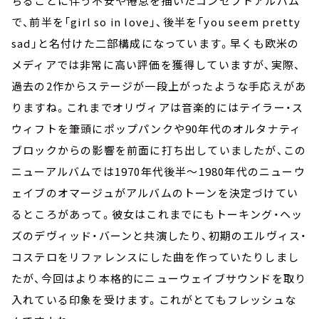
ちることに伴う不安や倦怠を描いたコンセプトアルバム
で、前半を「girl so in love」、後半を「you seem pretty
sad」と名付けた二部構成になっています。早くも欧米の
メディアでは非常に高い評価を獲得していますが、実際、
過去の2作からステージが一段上がったような手応えがあ
りますね。これまでオリヴィアは音楽的にはテイラー・ス
ウィフトを筆頭にポップパンクや90年代のオルタナティ
ブロックからの影響を前面に打ち出していましたが、この
ニューアルバムでは1970年代後半～1980年代のニューウ
ェイブのオマージュがアルバムのトーンを決定づけてい
るところがあって。彼女はこれまでにもトーキング・ヘッ
ズのデヴィッド・バーンと共演したり、初期のエルヴィス・
コステロをリファレンスにした曲を作っていたりしまし
たが、今回はより本格的にニューウェイブサウンドを取り
入れている印象を受けます。これがとてもフレッシュな