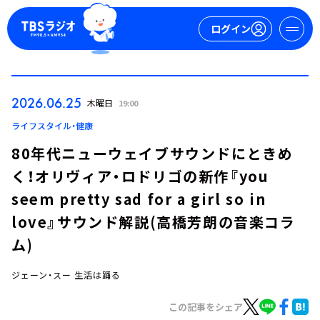
ログイン
マイページ
2026.06.25
木曜日
19:00
新規会員登録
ログイン
ライフスタイル・健康
80年代ニューウェイブサウンドにときめ
く！オリヴィア・ロドリゴの新作『you
seem pretty sad for a girl so in
love』サウンド解説(高橋芳朗の音楽コラ
ム)
今日の番組表
週間番組表
ジェーン・スー 生活は踊る
トピックス
この記事をシェア
TBS Podcast