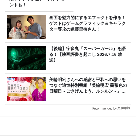
ントも！
画面を魅力的にするエフェクトを作る！
ゲストはゲームグラフィック＆キャラク
ター専攻の遠藤里桜さん！
【後編】宇多丸『スーパーガール』を語
る！【映画評書き起こし 2026.7.16 放
送】
美輪明宏さんへの感謝と平和への思いを
つなぐ追悼特別番組『美輪明宏 薔薇色の
日曜日～ごきげんよう、ルンルン～』
8/9（日）16時放送
Recommended by