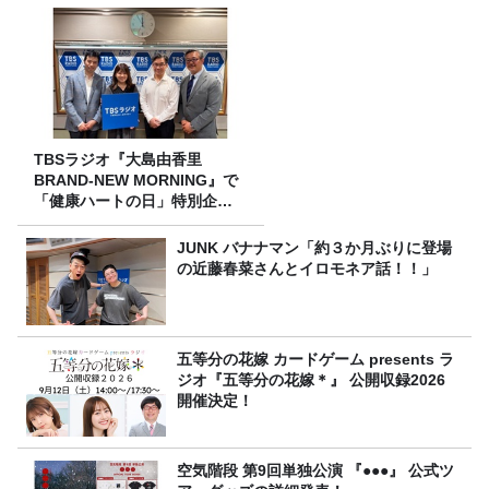
TBSラジオ『大島由香里
BRAND-NEW MORNING』で
「健康ハートの日」特別企画
を8/10（月）に放送
JUNK バナナマン「約３か月ぶりに登場
の近藤春菜さんとイロモネア話！！」
五等分の花嫁 カードゲーム presents ラ
ジオ『五等分の花嫁＊』 公開収録2026
開催決定！
空気階段 第9回単独公演 『●●●』 公式ツ