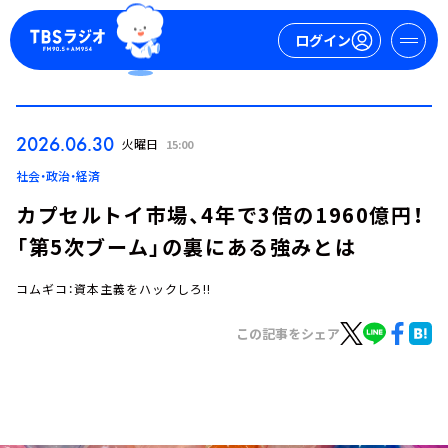
ログイン
マイページ
2026.06.30
火曜日
15:00
新規会員登録
ログイン
社会・政治・経済
カプセルトイ市場、4年で3倍の1960億円！
「第5次ブーム」の裏にある強みとは
コムギコ：資本主義をハックしろ!!
この記事をシェア
今日の番組表
週間番組表
トピックス
TBS Podcast