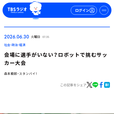
ログイン
マイページ
2026.06.30
火曜日
07:35
新規会員登録
ログイン
社会・政治・経済
会場に選手がいない？ロボットで挑むサッ
カー大会
森本毅郎・スタンバイ！
この記事をシェア
今日の番組表
週間番組表
トピックス
TBS Podcast