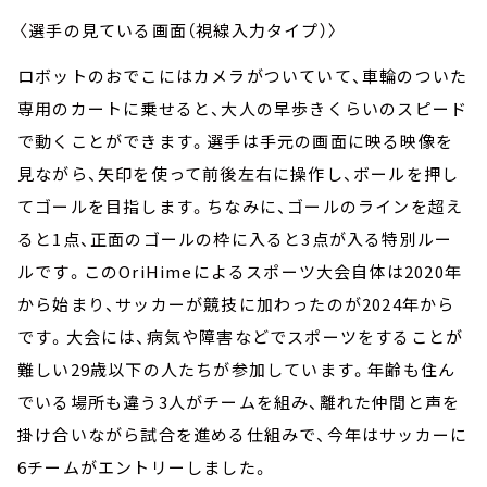
〈選手の見ている画面（視線入力タイプ）〉
ロボットのおでこにはカメラがついていて、車輪のついた
専用のカートに乗せると、大人の早歩きくらいのスピード
で動くことができます。選手は手元の画面に映る映像を
見ながら、矢印を使って前後左右に操作し、ボールを押し
てゴールを目指します。ちなみに、ゴールのラインを超え
ると1点、正面のゴールの枠に入ると3点が入る特別ルー
ルです。このOriHimeによるスポーツ大会自体は2020年
から始まり、サッカーが競技に加わったのが2024年から
です。大会には、病気や障害などでスポーツをすることが
難しい29歳以下の人たちが参加しています。年齢も住ん
でいる場所も違う3人がチームを組み、離れた仲間と声を
掛け合いながら試合を進める仕組みで、
今年はサッカーに
6
チームがエントリーしました。