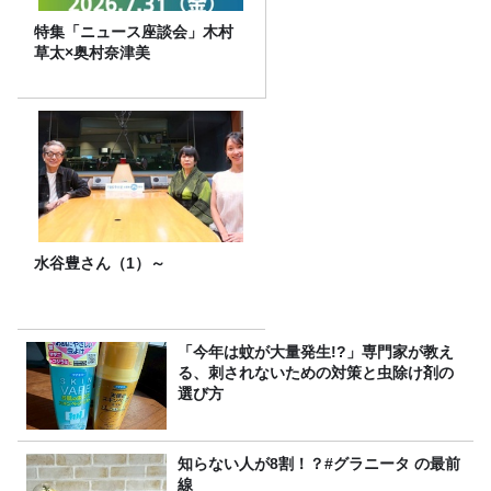
特集「ニュース座談会」木村
草太×奥村奈津美
水谷豊さん（1）～
「今年は蚊が大量発生!?」専門家が教え
る、刺されないための対策と虫除け剤の
選び方
知らない人が8割！？#グラニータ の最前
線