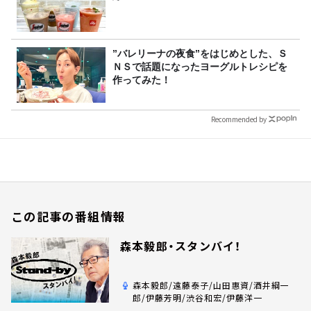
”バレリーナの夜食”をはじめとした、Ｓ
ＮＳで話題になったヨーグルトレシピを
作ってみた！
Recommended by
この記事の番組情報
森本毅郎・スタンバイ！
森本毅郎/遠藤泰子/山田惠資/酒井綱一
郎/伊藤芳明/渋谷和宏/伊藤洋一