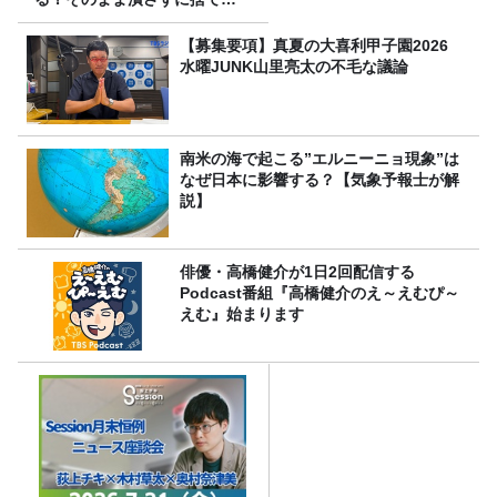
る？
【募集要項】真夏の大喜利甲子園2026
水曜JUNK山里亮太の不毛な議論
南米の海で起こる”エルニーニョ現象”は
なぜ日本に影響する？【気象予報士が解
説】
俳優・高橋健介が1日2回配信する
Podcast番組『高橋健介のえ～えむぴ～
えむ』始まります