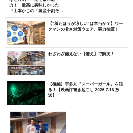
力！ 最高に美味しかった
『山本かじの「国産十割そ
ば」』とは？【十割そば10種
食べ比べ】
【“着たほうが涼しい”は本当か？】ワー
クマンの暑さ対策ウェア、実力検証！
わざわざ備えない【備え】で防災！
【後編】宇多丸『スーパーガール』を語
る！【映画評書き起こし 2026.7.16 放
送】