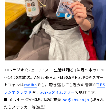
TBSラジオ『ジェーン・スー 生活は踊る』は月～木の11:00
～14:00生放送。 AM954kHz、FM90.5MHz、PCやスマー
トフォンは
radiko
でも。 聴き逃しても過去の音声が
TBS
ラジオクラウド
や、
radikoタイムフリー
で聴けます。
■ メッセージや悩み相談の宛先：
so@tbs.co.jp
(読まれ
たらステッカー等進呈)