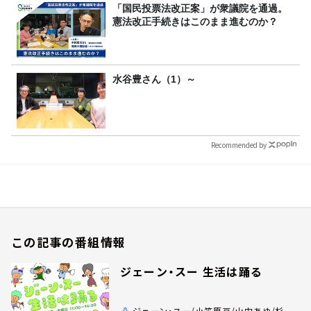
「国民投票法改正案」が衆議院を通過。
憲法改正手続きはこのまま進むのか？
水谷豊さん（1）～
Recommended by
この記事の番組情報
ジェーン・スー 生活は踊る
ジェーン・スー/小笠原亘/山内あゆ/杉